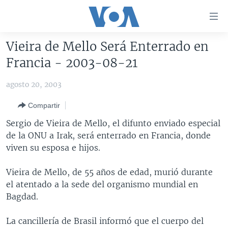
Enlaces
para
accesibilidad
Vieira de Mello Será Enterrado en
Salte
AMÉRICA DEL NORTE
Francia - 2003-08-21
al
ELECCIONES EEUU 2024
EEUU
contenido
agosto 20, 2003
principal
VOA VERIFICA
MÉXICO
ELECCIONES EEUU
Salte
Compartir
AMÉRICA LATINA
HAITÍ
VOTO DIVIDIDO
VOA VERIFICA UCRANIA/RUSIA
al
Sergio de Vieira de Mello, el difunto enviado especial
navegador
CHINA EN AMÉRICA LATINA
VOA VERIFICA INMIGRACIÓN
ARGENTINA
de la ONU a Irak, será enterrado en Francia, donde
principal
CENTROAMÉRICA
VOA VERIFICA AMÉRICA LATINA
BOLIVIA
viven su esposa e hijos.
Salte
a
OTRAS SECCIONES
COLOMBIA
COSTA RICA
Vieira de Mello, de 55 años de edad, murió durante
búsqueda
ESPECIALES DE LA VOA
CHILE
EL SALVADOR
INMIGRACIÓN
el atentado a la sede del organismo mundial en
Bagdad.
LIBERTAD DE PRENSA
PERÚ
GUATEMALA
LIBERTAD DE PRENSA
UCRANIA
ECUADOR
HONDURAS
MUNDO
La cancillería de Brasil informó que el cuerpo del