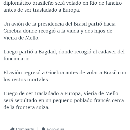
diplomático brasileño será velado en Río de Janeiro
MULTIMEDIA
VENEZUELA
NICARAGUA
ECONOMÍA
antes de ser trasladado a Europa.
PROGRAMAS TV
BRASIL
ENTRETENIMIENTO Y CULTURA
VIDEOS
Un avión de la presidencia del Brasil partió hacia
RADIO
TECNOLOGÍA
FOTOGRAFÍA
EL MUNDO AL DÍA
Ginebra donde recogió a la viuda y dos hijos de
DIRECT
DEPORTES
AUDIOS
FORO INTERAMERICANO
AVANCE INFORMATIVO
Vieira de Mello.
DOCUMENTALES DE LA VOA
CIENCIA Y SALUD
VISIÓN 360
AUDIONOTICIAS
Luego partió a Bagdad, donde recogió el cadaver del
LAS CLAVES
BUENOS DÍAS AMÉRICA
funcionario.
Learning English
PANORAMA
ESTADOS UNIDOS AL DÍA
El avión regresó a Ginebra antes de volar a Brasil con
SÍGANOS
EL MUNDO AL DÍA [RADIO]
los restos mortales.
FORO [RADIO]
Luego de ser trasladado a Europa, Vieria de Mello
DEPORTIVO INTERNACIONAL
será sepultado en un pequeño poblado francés cerca
Idiomas
de la frontera suiza.
NOTA ECONÓMICA
ENTRETENIMIENTO
Compartir
Follow us