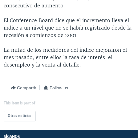
consecutivo de aumento.
MULTIMEDIA
VENEZUELA
NICARAGUA
ECONOMÍA
PROGRAMAS TV
BRASIL
ENTRETENIMIENTO Y CULTURA
VIDEOS
El Conference Board dice que el incremento lleva el
índice a un nivel que no se había registrado desde la
RADIO
TECNOLOGÍA
FOTOGRAFÍA
EL MUNDO AL DÍA
recesión a comienzos de 2001.
DIRECT
DEPORTES
AUDIOS
FORO INTERAMERICANO
AVANCE INFORMATIVO
La mitad de los medidores del índice mejoraron el
DOCUMENTALES DE LA VOA
CIENCIA Y SALUD
VISIÓN 360
AUDIONOTICIAS
mes pasado, entre ellos la tasa de interés, el
LAS CLAVES
BUENOS DÍAS AMÉRICA
desempleo y la venta al detalle.
Learning English
PANORAMA
ESTADOS UNIDOS AL DÍA
SÍGANOS
EL MUNDO AL DÍA [RADIO]
Compartir
Follow us
FORO [RADIO]
This item is part of
DEPORTIVO INTERNACIONAL
Idiomas
NOTA ECONÓMICA
Otras noticias
ENTRETENIMIENTO
SÍGANOS