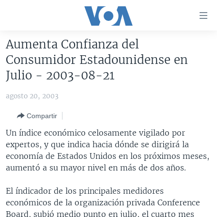
Enlaces
para
accesibilidad
Aumenta Confianza del
Salte
AMÉRICA DEL NORTE
Consumidor Estadounidense en
al
ELECCIONES EEUU 2024
EEUU
Julio - 2003-08-21
contenido
principal
VOA VERIFICA
MÉXICO
ELECCIONES EEUU
agosto 20, 2003
Salte
AMÉRICA LATINA
HAITÍ
VOTO DIVIDIDO
VOA VERIFICA UCRANIA/RUSIA
al
Compartir
navegador
CHINA EN AMÉRICA LATINA
VOA VERIFICA INMIGRACIÓN
ARGENTINA
Un índice económico celosamente vigilado por
principal
CENTROAMÉRICA
VOA VERIFICA AMÉRICA LATINA
BOLIVIA
expertos, y que indica hacia dónde se dirigirá la
Salte
economía de Estados Unidos en los próximos meses,
a
OTRAS SECCIONES
COLOMBIA
COSTA RICA
aumentó a su mayor nivel en más de dos años.
búsqueda
ESPECIALES DE LA VOA
CHILE
EL SALVADOR
INMIGRACIÓN
El índicador de los principales medidores
LIBERTAD DE PRENSA
PERÚ
GUATEMALA
LIBERTAD DE PRENSA
económicos de la organización privada Conference
UCRANIA
ECUADOR
HONDURAS
MUNDO
Board, subió medio punto en julio, el cuarto mes