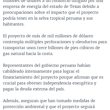
millones de dólares a un consorcio dirigido por una
MULTIMEDIA
VENEZUELA
NICARAGUA
ECONOMÍA
empresa de energía del estado de Texas debido a
preocupaciones sobre el impacto que el proyecto
PROGRAMAS TV
BRASIL
ENTRETENIMIENTO Y CULTURA
VIDEOS
podría tener en la selva tropical peruana y sus
RADIO
TECNOLOGÍA
FOTOGRAFÍA
EL MUNDO AL DÍA
habitantes.
DIRECT
DEPORTES
AUDIOS
FORO INTERAMERICANO
AVANCE INFORMATIVO
El proyecto de más de mil millones de dólares
DOCUMENTALES DE LA VOA
CIENCIA Y SALUD
VISIÓN 360
AUDIONOTICIAS
contempla múltiples perforaciones y oleoductos para
transportar unos trece billones de pies cúbicos de
LAS CLAVES
BUENOS DÍAS AMÉRICA
Learning English
gas natural hacia la costa.
PANORAMA
ESTADOS UNIDOS AL DÍA
Representantes del gobierno peruano habían
SÍGANOS
EL MUNDO AL DÍA [RADIO]
cabildeado intensamente para lograr el
FORO [RADIO]
financiamiento del proyecto porque afirman que es
crucial para obtener independencia energética y
DEPORTIVO INTERNACIONAL
pagar la deuda externa del país.
Idiomas
NOTA ECONÓMICA
Además, aseguran que han tomado medidas de
ENTRETENIMIENTO
protección ambiental y que el proyecto seguirá