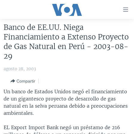
Enlaces
para
accesibilidad
Banco de EE.UU. Niega
Salte
AMÉRICA DEL NORTE
Financiamiento a Extenso Proyecto
al
ELECCIONES EEUU 2024
EEUU
de Gas Natural en Perú - 2003-08-
contenido
principal
VOA VERIFICA
MÉXICO
ELECCIONES EEUU
29
Salte
AMÉRICA LATINA
HAITÍ
VOTO DIVIDIDO
VOA VERIFICA UCRANIA/RUSIA
al
agosto 28, 2003
navegador
CHINA EN AMÉRICA LATINA
VOA VERIFICA INMIGRACIÓN
ARGENTINA
Compartir
principal
CENTROAMÉRICA
VOA VERIFICA AMÉRICA LATINA
BOLIVIA
Salte
Un banco de Estados Unidos negó el financiamiento
a
OTRAS SECCIONES
COLOMBIA
COSTA RICA
de un gigantesco proyecto de desarrollo de gas
búsqueda
natural en la selva peruana debido a preocupaciones
ESPECIALES DE LA VOA
CHILE
EL SALVADOR
INMIGRACIÓN
ambientales.
LIBERTAD DE PRENSA
PERÚ
GUATEMALA
LIBERTAD DE PRENSA
EL Export Import Bank negó un préstamo de 216
UCRANIA
ECUADOR
HONDURAS
MUNDO