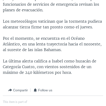
funcionarios de servicios de emergencia revisan los
MULTIMEDIA
VENEZUELA
NICARAGUA
ECONOMÍA
planes de evacuación.
PROGRAMAS TV
BRASIL
ENTRETENIMIENTO Y CULTURA
VIDEOS
Los meteorólogos vaticinan que la tormenta pudiera
RADIO
TECNOLOGÍA
FOTOGRAFÍA
EL MUNDO AL DÍA
alcanzar tierra firme tan pronto como el jueves.
DIRECT
DEPORTES
AUDIOS
FORO INTERAMERICANO
AVANCE INFORMATIVO
Por el momento, se encuentra en el Océano
DOCUMENTALES DE LA VOA
CIENCIA Y SALUD
VISIÓN 360
AUDIONOTICIAS
Atlántico, en una lenta trayectoria hacia el noroeste,
LAS CLAVES
BUENOS DÍAS AMÉRICA
al sureste de las islas Bahamas.
Learning English
PANORAMA
ESTADOS UNIDOS AL DÍA
La última alerta califica a Isabel como huracán de
SÍGANOS
EL MUNDO AL DÍA [RADIO]
Categoría Cuatro, con vientos sostenidos de un
máximo de 240 kilómetros por hora.
FORO [RADIO]
DEPORTIVO INTERNACIONAL
Idiomas
NOTA ECONÓMICA
Compartir
Follow us
ENTRETENIMIENTO
This item is part of