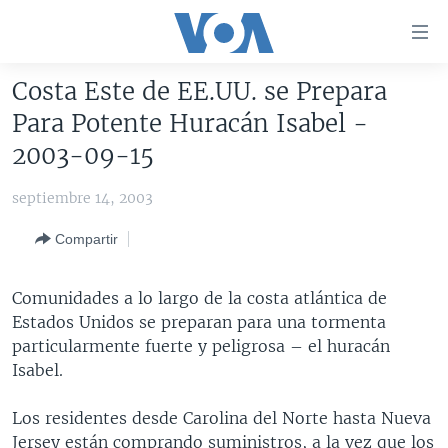
Enlaces
para
accesibilidad
Costa Este de EE.UU. se Prepara
Salte
AMÉRICA DEL NORTE
Para Potente Huracán Isabel -
al
ELECCIONES EEUU 2024
EEUU
2003-09-15
contenido
principal
VOA VERIFICA
MÉXICO
ELECCIONES EEUU
septiembre 14, 2003
Salte
AMÉRICA LATINA
HAITÍ
VOTO DIVIDIDO
VOA VERIFICA UCRANIA/RUSIA
al
Compartir
navegador
CHINA EN AMÉRICA LATINA
VOA VERIFICA INMIGRACIÓN
ARGENTINA
principal
CENTROAMÉRICA
VOA VERIFICA AMÉRICA LATINA
BOLIVIA
Comunidades a lo largo de la costa atlántica de
Salte
Estados Unidos se preparan para una tormenta
a
OTRAS SECCIONES
COLOMBIA
COSTA RICA
particularmente fuerte y peligrosa – el huracán
búsqueda
ESPECIALES DE LA VOA
CHILE
EL SALVADOR
INMIGRACIÓN
Isabel.
LIBERTAD DE PRENSA
PERÚ
GUATEMALA
LIBERTAD DE PRENSA
Los residentes desde Carolina del Norte hasta Nueva
UCRANIA
ECUADOR
HONDURAS
MUNDO
Jersey están comprando suministros, a la vez que los