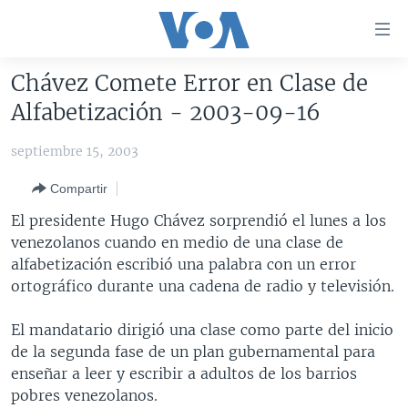
Enlaces
para
accesibilidad
Chávez Comete Error en Clase de
Salte
AMÉRICA DEL NORTE
Alfabetización - 2003-09-16
al
ELECCIONES EEUU 2024
EEUU
contenido
septiembre 15, 2003
principal
VOA VERIFICA
MÉXICO
ELECCIONES EEUU
Salte
Compartir
AMÉRICA LATINA
HAITÍ
VOTO DIVIDIDO
VOA VERIFICA UCRANIA/RUSIA
al
El presidente Hugo Chávez sorprendió el lunes a los
navegador
CHINA EN AMÉRICA LATINA
VOA VERIFICA INMIGRACIÓN
ARGENTINA
venezolanos cuando en medio de una clase de
principal
CENTROAMÉRICA
VOA VERIFICA AMÉRICA LATINA
BOLIVIA
alfabetización escribió una palabra con un error
Salte
ortográfico durante una cadena de radio y televisión.
a
OTRAS SECCIONES
COLOMBIA
COSTA RICA
búsqueda
ESPECIALES DE LA VOA
CHILE
EL SALVADOR
INMIGRACIÓN
El mandatario dirigió una clase como parte del inicio
de la segunda fase de un plan gubernamental para
LIBERTAD DE PRENSA
PERÚ
GUATEMALA
LIBERTAD DE PRENSA
enseñar a leer y escribir a adultos de los barrios
UCRANIA
ECUADOR
HONDURAS
MUNDO
pobres venezolanos.