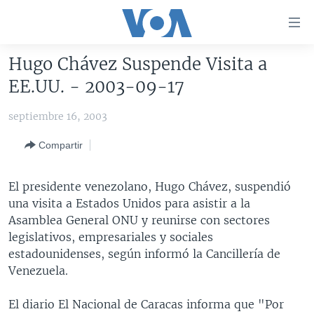
Enlaces
para
accesibilidad
Hugo Chávez Suspende Visita a
Salte
AMÉRICA DEL NORTE
EE.UU. - 2003-09-17
al
ELECCIONES EEUU 2024
EEUU
contenido
septiembre 16, 2003
principal
VOA VERIFICA
MÉXICO
ELECCIONES EEUU
Salte
Compartir
AMÉRICA LATINA
HAITÍ
VOTO DIVIDIDO
VOA VERIFICA UCRANIA/RUSIA
al
navegador
CHINA EN AMÉRICA LATINA
VOA VERIFICA INMIGRACIÓN
ARGENTINA
El presidente venezolano, Hugo Chávez, suspendió
principal
CENTROAMÉRICA
VOA VERIFICA AMÉRICA LATINA
BOLIVIA
una visita a Estados Unidos para asistir a la
Salte
Asamblea General ONU y reunirse con sectores
a
OTRAS SECCIONES
COLOMBIA
COSTA RICA
legislativos, empresariales y sociales
búsqueda
ESPECIALES DE LA VOA
CHILE
EL SALVADOR
INMIGRACIÓN
estadounidenses, según informó la Cancillería de
Venezuela.
LIBERTAD DE PRENSA
PERÚ
GUATEMALA
LIBERTAD DE PRENSA
UCRANIA
ECUADOR
HONDURAS
MUNDO
El diario El Nacional de Caracas informa que "Por