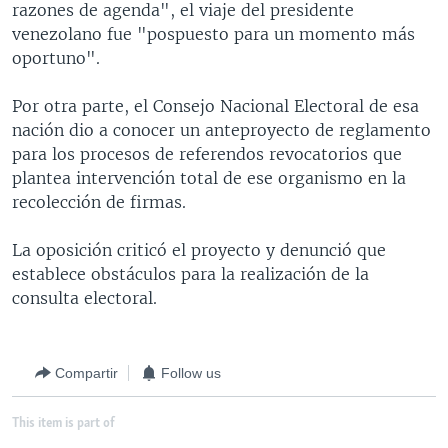
razones de agenda", el viaje del presidente
MULTIMEDIA
VENEZUELA
NICARAGUA
ECONOMÍA
venezolano fue "pospuesto para un momento más
PROGRAMAS TV
BRASIL
ENTRETENIMIENTO Y CULTURA
VIDEOS
oportuno".
RADIO
TECNOLOGÍA
FOTOGRAFÍA
EL MUNDO AL DÍA
Por otra parte, el Consejo Nacional Electoral de esa
DIRECT
DEPORTES
AUDIOS
FORO INTERAMERICANO
AVANCE INFORMATIVO
nación dio a conocer un anteproyecto de reglamento
para los procesos de referendos revocatorios que
DOCUMENTALES DE LA VOA
CIENCIA Y SALUD
VISIÓN 360
AUDIONOTICIAS
plantea intervención total de ese organismo en la
LAS CLAVES
BUENOS DÍAS AMÉRICA
recolección de firmas.
Learning English
PANORAMA
ESTADOS UNIDOS AL DÍA
La oposición criticó el proyecto y denunció que
SÍGANOS
EL MUNDO AL DÍA [RADIO]
establece obstáculos para la realización de la
consulta electoral.
FORO [RADIO]
DEPORTIVO INTERNACIONAL
Idiomas
Compartir
Follow us
NOTA ECONÓMICA
ENTRETENIMIENTO
This item is part of