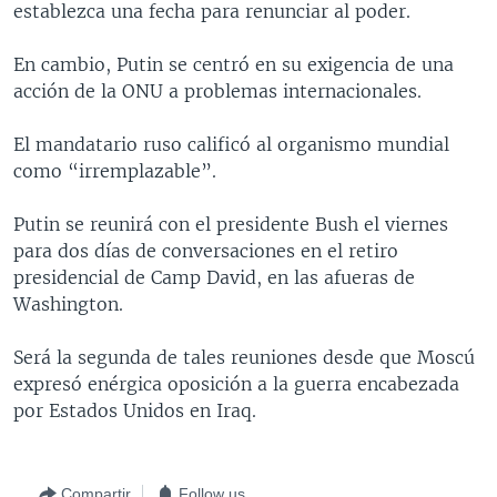
establezca una fecha para renunciar al poder.
MULTIMEDIA
VENEZUELA
NICARAGUA
ECONOMÍA
PROGRAMAS TV
BRASIL
ENTRETENIMIENTO Y CULTURA
VIDEOS
En cambio, Putin se centró en su exigencia de una
acción de la ONU a problemas internacionales.
RADIO
TECNOLOGÍA
FOTOGRAFÍA
EL MUNDO AL DÍA
DIRECT
DEPORTES
AUDIOS
FORO INTERAMERICANO
AVANCE INFORMATIVO
El mandatario ruso calificó al organismo mundial
como “irremplazable”.
DOCUMENTALES DE LA VOA
CIENCIA Y SALUD
VISIÓN 360
AUDIONOTICIAS
LAS CLAVES
BUENOS DÍAS AMÉRICA
Putin se reunirá con el presidente Bush el viernes
Learning English
para dos días de conversaciones en el retiro
PANORAMA
ESTADOS UNIDOS AL DÍA
presidencial de Camp David, en las afueras de
SÍGANOS
EL MUNDO AL DÍA [RADIO]
Washington.
FORO [RADIO]
Será la segunda de tales reuniones desde que Moscú
DEPORTIVO INTERNACIONAL
expresó enérgica oposición a la guerra encabezada
Idiomas
por Estados Unidos en Iraq.
NOTA ECONÓMICA
ENTRETENIMIENTO
Compartir
Follow us