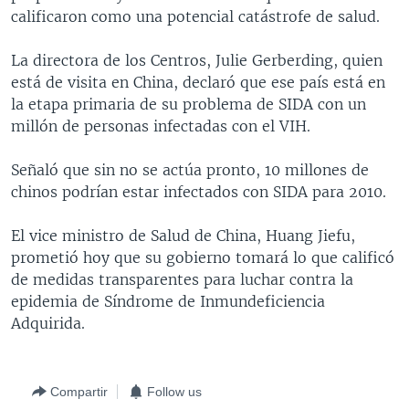
calificaron como una potencial catástrofe de salud.
MULTIMEDIA
VENEZUELA
NICARAGUA
ECONOMÍA
PROGRAMAS TV
BRASIL
ENTRETENIMIENTO Y CULTURA
VIDEOS
La directora de los Centros, Julie Gerberding, quien
está de visita en China, declaró que ese país está en
RADIO
TECNOLOGÍA
FOTOGRAFÍA
EL MUNDO AL DÍA
la etapa primaria de su problema de SIDA con un
DIRECT
DEPORTES
AUDIOS
FORO INTERAMERICANO
AVANCE INFORMATIVO
millón de personas infectadas con el VIH.
DOCUMENTALES DE LA VOA
CIENCIA Y SALUD
VISIÓN 360
AUDIONOTICIAS
Señaló que sin no se actúa pronto, 10 millones de
LAS CLAVES
BUENOS DÍAS AMÉRICA
chinos podrían estar infectados con SIDA para 2010.
Learning English
PANORAMA
ESTADOS UNIDOS AL DÍA
El vice ministro de Salud de China, Huang Jiefu,
SÍGANOS
EL MUNDO AL DÍA [RADIO]
prometió hoy que su gobierno tomará lo que calificó
de medidas transparentes para luchar contra la
FORO [RADIO]
epidemia de Síndrome de Inmundeficiencia
DEPORTIVO INTERNACIONAL
Adquirida.
Idiomas
NOTA ECONÓMICA
ENTRETENIMIENTO
Compartir
Follow us