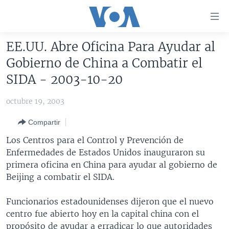
Enlaces
para
accesibilidad
EE.UU. Abre Oficina Para Ayudar al
Salte
AMÉRICA DEL NORTE
Gobierno de China a Combatir el
al
ELECCIONES EEUU 2024
EEUU
SIDA - 2003-10-20
contenido
principal
VOA VERIFICA
MÉXICO
ELECCIONES EEUU
octubre 19, 2003
Salte
AMÉRICA LATINA
HAITÍ
VOTO DIVIDIDO
VOA VERIFICA UCRANIA/RUSIA
al
Compartir
navegador
CHINA EN AMÉRICA LATINA
VOA VERIFICA INMIGRACIÓN
ARGENTINA
Los Centros para el Control y Prevención de
principal
CENTROAMÉRICA
VOA VERIFICA AMÉRICA LATINA
BOLIVIA
Enfermedades de Estados Unidos inauguraron su
Salte
primera oficina en China para ayudar al gobierno de
a
OTRAS SECCIONES
COLOMBIA
COSTA RICA
Beijing a combatir el SIDA.
búsqueda
ESPECIALES DE LA VOA
CHILE
EL SALVADOR
INMIGRACIÓN
Funcionarios estadounidenses dijeron que el nuevo
LIBERTAD DE PRENSA
PERÚ
GUATEMALA
LIBERTAD DE PRENSA
centro fue abierto hoy en la capital china con el
UCRANIA
ECUADOR
HONDURAS
MUNDO
propósito de ayudar a erradicar lo que autoridades