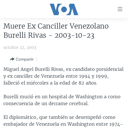
Enlaces
para
accesibilidad
Muere Ex Canciller Venezolano
Salte
AMÉRICA DEL NORTE
Burelli Rivas - 2003-10-23
al
ELECCIONES EEUU 2024
EEUU
contenido
octubre 22, 2003
principal
VOA VERIFICA
MÉXICO
ELECCIONES EEUU
Salte
Compartir
AMÉRICA LATINA
HAITÍ
VOTO DIVIDIDO
VOA VERIFICA UCRANIA/RUSIA
al
Miguel Angel Burelli Rivas, ex candidato presidencial
navegador
CHINA EN AMÉRICA LATINA
VOA VERIFICA INMIGRACIÓN
ARGENTINA
y ex canciller de Venezuela entre 1994 y 1999,
principal
CENTROAMÉRICA
VOA VERIFICA AMÉRICA LATINA
BOLIVIA
falleció el miércoles a la edad de 82 años.
Salte
a
OTRAS SECCIONES
COLOMBIA
COSTA RICA
Burelli murió en un hospital de Washington a como
búsqueda
ESPECIALES DE LA VOA
CHILE
EL SALVADOR
INMIGRACIÓN
consecuencia de un derrame cerebral.
LIBERTAD DE PRENSA
PERÚ
GUATEMALA
LIBERTAD DE PRENSA
El diplomático, que también se desempeñó como
UCRANIA
ECUADOR
HONDURAS
MUNDO
embajador de Venezuela en Washington entre 1974-