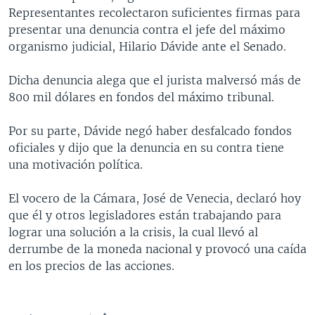
Representantes recolectaron suficientes firmas para
MULTIMEDIA
VENEZUELA
NICARAGUA
ECONOMÍA
presentar una denuncia contra el jefe del máximo
PROGRAMAS TV
BRASIL
ENTRETENIMIENTO Y CULTURA
VIDEOS
organismo judicial, Hilario Dávide ante el Senado.
RADIO
TECNOLOGÍA
FOTOGRAFÍA
EL MUNDO AL DÍA
Dicha denuncia alega que el jurista malversó más de
DIRECT
DEPORTES
AUDIOS
FORO INTERAMERICANO
AVANCE INFORMATIVO
800 mil dólares en fondos del máximo tribunal.
DOCUMENTALES DE LA VOA
CIENCIA Y SALUD
VISIÓN 360
AUDIONOTICIAS
Por su parte, Dávide negó haber desfalcado fondos
LAS CLAVES
BUENOS DÍAS AMÉRICA
oficiales y dijo que la denuncia en su contra tiene
Learning English
una motivación política.
PANORAMA
ESTADOS UNIDOS AL DÍA
SÍGANOS
EL MUNDO AL DÍA [RADIO]
El vocero de la Cámara, José de Venecia, declaró hoy
que él y otros legisladores están trabajando para
FORO [RADIO]
lograr una solución a la crisis, la cual llevó al
DEPORTIVO INTERNACIONAL
derrumbe de la moneda nacional y provocó una caída
Idiomas
en los precios de las acciones.
NOTA ECONÓMICA
ENTRETENIMIENTO