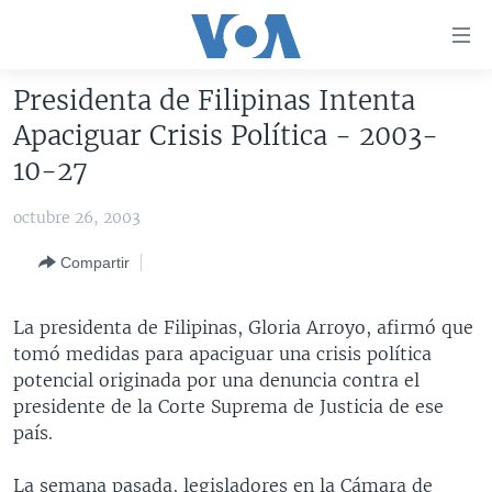
Enlaces
para
accesibilidad
Presidenta de Filipinas Intenta
Salte
AMÉRICA DEL NORTE
Apaciguar Crisis Política - 2003-
al
ELECCIONES EEUU 2024
EEUU
10-27
contenido
principal
VOA VERIFICA
MÉXICO
ELECCIONES EEUU
octubre 26, 2003
Salte
AMÉRICA LATINA
HAITÍ
VOTO DIVIDIDO
VOA VERIFICA UCRANIA/RUSIA
al
Compartir
navegador
CHINA EN AMÉRICA LATINA
VOA VERIFICA INMIGRACIÓN
ARGENTINA
principal
CENTROAMÉRICA
VOA VERIFICA AMÉRICA LATINA
BOLIVIA
La presidenta de Filipinas, Gloria Arroyo, afirmó que
Salte
tomó medidas para apaciguar una crisis política
a
OTRAS SECCIONES
COLOMBIA
COSTA RICA
potencial originada por una denuncia contra el
búsqueda
ESPECIALES DE LA VOA
CHILE
EL SALVADOR
INMIGRACIÓN
presidente de la Corte Suprema de Justicia de ese
país.
LIBERTAD DE PRENSA
PERÚ
GUATEMALA
LIBERTAD DE PRENSA
UCRANIA
ECUADOR
HONDURAS
MUNDO
La semana pasada, legisladores en la Cámara de