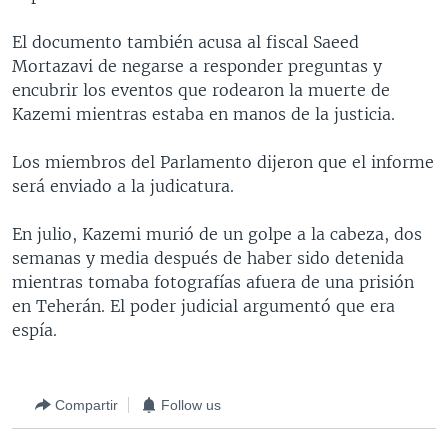
MULTIMEDIA
VENEZUELA
NICARAGUA
ECONOMÍA
El documento también acusa al fiscal Saeed
PROGRAMAS TV
BRASIL
ENTRETENIMIENTO Y CULTURA
VIDEOS
Mortazavi de negarse a responder preguntas y
encubrir los eventos que rodearon la muerte de
RADIO
TECNOLOGÍA
FOTOGRAFÍA
EL MUNDO AL DÍA
Kazemi mientras estaba en manos de la justicia.
DIRECT
DEPORTES
AUDIOS
FORO INTERAMERICANO
AVANCE INFORMATIVO
Los miembros del Parlamento dijeron que el informe
DOCUMENTALES DE LA VOA
CIENCIA Y SALUD
VISIÓN 360
AUDIONOTICIAS
será enviado a la judicatura.
LAS CLAVES
BUENOS DÍAS AMÉRICA
Learning English
En julio, Kazemi murió de un golpe a la cabeza, dos
PANORAMA
ESTADOS UNIDOS AL DÍA
semanas y media después de haber sido detenida
SÍGANOS
EL MUNDO AL DÍA [RADIO]
mientras tomaba fotografías afuera de una prisión
en Teherán. El poder judicial argumentó que era
FORO [RADIO]
espía.
DEPORTIVO INTERNACIONAL
Idiomas
NOTA ECONÓMICA
Compartir
Follow us
ENTRETENIMIENTO