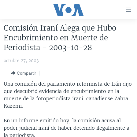
Enlaces
para
accesibilidad
Comisión Iraní Alega que Hubo
Salte
AMÉRICA DEL NORTE
Encubrimiento en Muerte de
al
ELECCIONES EEUU 2024
EEUU
Periodista - 2003-10-28
contenido
principal
VOA VERIFICA
MÉXICO
ELECCIONES EEUU
octubre 27, 2003
Salte
AMÉRICA LATINA
HAITÍ
VOTO DIVIDIDO
VOA VERIFICA UCRANIA/RUSIA
al
Compartir
navegador
CHINA EN AMÉRICA LATINA
VOA VERIFICA INMIGRACIÓN
ARGENTINA
Una comisión del parlamento reformista de Irán dijo
principal
CENTROAMÉRICA
VOA VERIFICA AMÉRICA LATINA
BOLIVIA
que descubrió evidencia de encubrimiento en la
Salte
muerte de la fotoperiodista iraní-canadiense Zahra
a
OTRAS SECCIONES
COLOMBIA
COSTA RICA
Kazemi.
búsqueda
ESPECIALES DE LA VOA
CHILE
EL SALVADOR
INMIGRACIÓN
En un informe emitido hoy, la comisión acusa al
LIBERTAD DE PRENSA
PERÚ
GUATEMALA
LIBERTAD DE PRENSA
poder judicial iraní de haber detenido ilegalmente a
UCRANIA
ECUADOR
HONDURAS
MUNDO
la periodista.