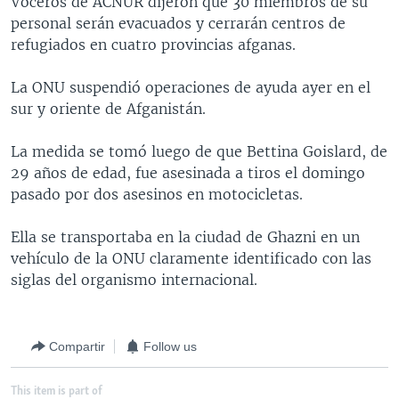
Voceros de ACNUR dijeron que 30 miembros de su
MULTIMEDIA
VENEZUELA
NICARAGUA
ECONOMÍA
personal serán evacuados y cerrarán centros de
refugiados en cuatro provincias afganas.
PROGRAMAS TV
BRASIL
ENTRETENIMIENTO Y CULTURA
VIDEOS
RADIO
TECNOLOGÍA
FOTOGRAFÍA
EL MUNDO AL DÍA
La ONU suspendió operaciones de ayuda ayer en el
sur y oriente de Afganistán.
DIRECT
DEPORTES
AUDIOS
FORO INTERAMERICANO
AVANCE INFORMATIVO
DOCUMENTALES DE LA VOA
CIENCIA Y SALUD
VISIÓN 360
AUDIONOTICIAS
La medida se tomó luego de que Bettina Goislard, de
29 años de edad, fue asesinada a tiros el domingo
LAS CLAVES
BUENOS DÍAS AMÉRICA
Learning English
pasado por dos asesinos en motocicletas.
PANORAMA
ESTADOS UNIDOS AL DÍA
Ella se transportaba en la ciudad de Ghazni en un
SÍGANOS
EL MUNDO AL DÍA [RADIO]
vehículo de la ONU claramente identificado con las
FORO [RADIO]
siglas del organismo internacional.
DEPORTIVO INTERNACIONAL
Idiomas
NOTA ECONÓMICA
Compartir
Follow us
ENTRETENIMIENTO
This item is part of