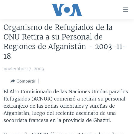
Enlaces
para
accesibilidad
Organismo de Refugiados de la
Salte
AMÉRICA DEL NORTE
ONU Retira a su Personal de
al
ELECCIONES EEUU 2024
EEUU
Regiones de Afganistán - 2003-11-
contenido
principal
VOA VERIFICA
MÉXICO
ELECCIONES EEUU
18
Salte
AMÉRICA LATINA
HAITÍ
VOTO DIVIDIDO
VOA VERIFICA UCRANIA/RUSIA
al
noviembre 17, 2003
navegador
CHINA EN AMÉRICA LATINA
VOA VERIFICA INMIGRACIÓN
ARGENTINA
Compartir
principal
CENTROAMÉRICA
VOA VERIFICA AMÉRICA LATINA
BOLIVIA
Salte
El Alto Comisionado de las Naciones Unidas para los
a
OTRAS SECCIONES
COLOMBIA
COSTA RICA
Refugiados (ACNUR) comenzó a retirar su personal
búsqueda
extranjero de las zonas orientales y sureñas de
ESPECIALES DE LA VOA
CHILE
EL SALVADOR
INMIGRACIÓN
Afganistán, luego del reciente asesinato de una
LIBERTAD DE PRENSA
PERÚ
GUATEMALA
LIBERTAD DE PRENSA
socorrista francesa en la provincia de Ghazni.
UCRANIA
ECUADOR
HONDURAS
MUNDO