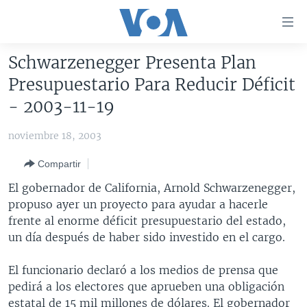
Enlaces
para
accesibilidad
Schwarzenegger Presenta Plan
Salte
AMÉRICA DEL NORTE
Presupuestario Para Reducir Déficit
al
ELECCIONES EEUU 2024
EEUU
- 2003-11-19
contenido
principal
VOA VERIFICA
MÉXICO
ELECCIONES EEUU
noviembre 18, 2003
Salte
AMÉRICA LATINA
HAITÍ
VOTO DIVIDIDO
VOA VERIFICA UCRANIA/RUSIA
al
Compartir
navegador
CHINA EN AMÉRICA LATINA
VOA VERIFICA INMIGRACIÓN
ARGENTINA
El gobernador de California, Arnold Schwarzenegger,
principal
CENTROAMÉRICA
VOA VERIFICA AMÉRICA LATINA
BOLIVIA
propuso ayer un proyecto para ayudar a hacerle
Salte
frente al enorme déficit presupuestario del estado,
a
OTRAS SECCIONES
COLOMBIA
COSTA RICA
un día después de haber sido investido en el cargo.
búsqueda
ESPECIALES DE LA VOA
CHILE
EL SALVADOR
INMIGRACIÓN
El funcionario declaró a los medios de prensa que
LIBERTAD DE PRENSA
PERÚ
GUATEMALA
LIBERTAD DE PRENSA
pedirá a los electores que aprueben una obligación
UCRANIA
ECUADOR
HONDURAS
MUNDO
estatal de 15 mil millones de dólares. El gobernador