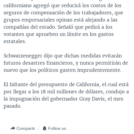
californiano agregó que reducirá los costos de los
MULTIMEDIA
VENEZUELA
NICARAGUA
ECONOMÍA
seguros de compensación de los trabajadores, que
PROGRAMAS TV
BRASIL
ENTRETENIMIENTO Y CULTURA
VIDEOS
grupos empresariales opinan está alejando a las
compañías del estado. Señaló que pedirá a los
RADIO
TECNOLOGÍA
FOTOGRAFÍA
EL MUNDO AL DÍA
votantes que aprueben un límite en los gastos
DIRECT
DEPORTES
AUDIOS
FORO INTERAMERICANO
AVANCE INFORMATIVO
estatales.
DOCUMENTALES DE LA VOA
CIENCIA Y SALUD
VISIÓN 360
AUDIONOTICIAS
Schwarzenegger dijo que dichas medidas evitarán
LAS CLAVES
BUENOS DÍAS AMÉRICA
futuros desastres financieros, y nunca permitirán de
Learning English
nuevo que los políticos gasten imprudentemente.
PANORAMA
ESTADOS UNIDOS AL DÍA
SÍGANOS
EL MUNDO AL DÍA [RADIO]
El faltante del presupuesto de California, el cual está
por llegar a los 18 mil millones de dólares, condujo a
FORO [RADIO]
la impugnación del gobernador Gray Davis, el mes
DEPORTIVO INTERNACIONAL
pasado.
Idiomas
NOTA ECONÓMICA
ENTRETENIMIENTO
Compartir
Follow us