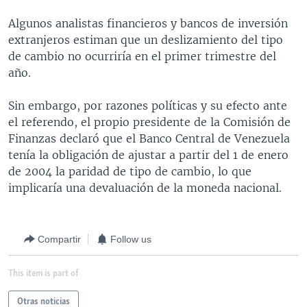
MULTIMEDIA
VENEZUELA
NICARAGUA
ECONOMÍA
Algunos analistas financieros y bancos de inversión
PROGRAMAS TV
BRASIL
ENTRETENIMIENTO Y CULTURA
VIDEOS
extranjeros estiman que un deslizamiento del tipo
de cambio no ocurriría en el primer trimestre del
RADIO
TECNOLOGÍA
FOTOGRAFÍA
EL MUNDO AL DÍA
año.
DIRECT
DEPORTES
AUDIOS
FORO INTERAMERICANO
AVANCE INFORMATIVO
Sin embargo, por razones políticas y su efecto ante
DOCUMENTALES DE LA VOA
CIENCIA Y SALUD
VISIÓN 360
AUDIONOTICIAS
el referendo, el propio presidente de la Comisión de
LAS CLAVES
BUENOS DÍAS AMÉRICA
Finanzas declaró que el Banco Central de Venezuela
Learning English
tenía la obligación de ajustar a partir del 1 de enero
PANORAMA
ESTADOS UNIDOS AL DÍA
de 2004 la paridad de tipo de cambio, lo que
SÍGANOS
EL MUNDO AL DÍA [RADIO]
implicaría una devaluación de la moneda nacional.
FORO [RADIO]
DEPORTIVO INTERNACIONAL
Compartir
Follow us
Idiomas
NOTA ECONÓMICA
This item is part of
ENTRETENIMIENTO
Otras noticias