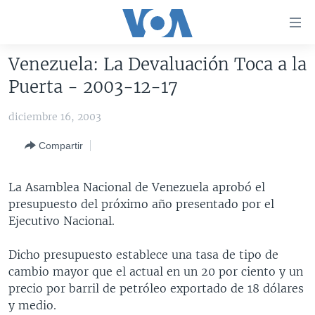
Enlaces
para
accesibilidad
Venezuela: La Devaluación Toca a la
Salte
AMÉRICA DEL NORTE
Puerta - 2003-12-17
al
ELECCIONES EEUU 2024
EEUU
contenido
diciembre 16, 2003
principal
VOA VERIFICA
MÉXICO
ELECCIONES EEUU
Salte
Compartir
AMÉRICA LATINA
HAITÍ
VOTO DIVIDIDO
VOA VERIFICA UCRANIA/RUSIA
al
navegador
CHINA EN AMÉRICA LATINA
VOA VERIFICA INMIGRACIÓN
ARGENTINA
La Asamblea Nacional de Venezuela aprobó el
principal
CENTROAMÉRICA
VOA VERIFICA AMÉRICA LATINA
BOLIVIA
presupuesto del próximo año presentado por el
Salte
Ejecutivo Nacional.
a
OTRAS SECCIONES
COLOMBIA
COSTA RICA
búsqueda
ESPECIALES DE LA VOA
CHILE
EL SALVADOR
INMIGRACIÓN
Dicho presupuesto establece una tasa de tipo de
cambio mayor que el actual en un 20 por ciento y un
LIBERTAD DE PRENSA
PERÚ
GUATEMALA
LIBERTAD DE PRENSA
precio por barril de petróleo exportado de 18 dólares
UCRANIA
ECUADOR
HONDURAS
MUNDO
y medio.