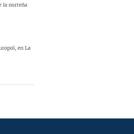
e la norteña
a
uropol, en La