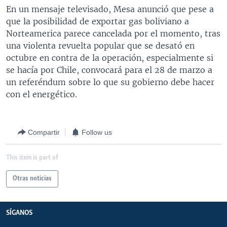
En un mensaje televisado, Mesa anunció que pese a
MULTIMEDIA
VENEZUELA
NICARAGUA
ECONOMÍA
que la posibilidad de exportar gas boliviano a
PROGRAMAS TV
BRASIL
ENTRETENIMIENTO Y CULTURA
VIDEOS
Norteamerica parece cancelada por el momento, tras
una violenta revuelta popular que se desató en
RADIO
TECNOLOGÍA
FOTOGRAFÍA
EL MUNDO AL DÍA
octubre en contra de la operación, especialmente si
DIRECT
DEPORTES
AUDIOS
FORO INTERAMERICANO
AVANCE INFORMATIVO
se hacía por Chile, convocará para el 28 de marzo a
un referéndum sobre lo que su gobierno debe hacer
DOCUMENTALES DE LA VOA
CIENCIA Y SALUD
VISIÓN 360
AUDIONOTICIAS
con el energético.
LAS CLAVES
BUENOS DÍAS AMÉRICA
Learning English
PANORAMA
ESTADOS UNIDOS AL DÍA
Compartir
Follow us
SÍGANOS
EL MUNDO AL DÍA [RADIO]
FORO [RADIO]
This item is part of
DEPORTIVO INTERNACIONAL
Otras noticias
Idiomas
NOTA ECONÓMICA
ENTRETENIMIENTO
SÍGANOS