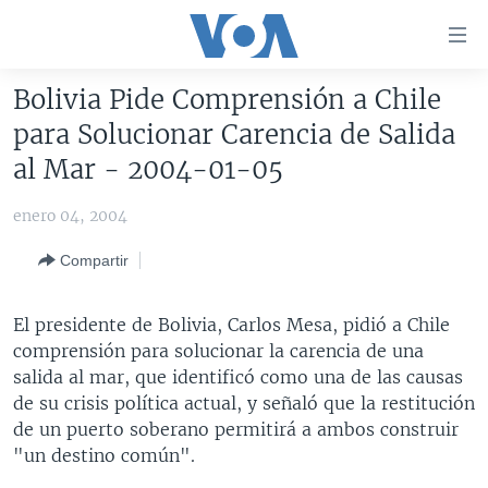
Enlaces
para
accesibilidad
Bolivia Pide Comprensión a Chile
Salte
AMÉRICA DEL NORTE
para Solucionar Carencia de Salida
al
ELECCIONES EEUU 2024
EEUU
al Mar - 2004-01-05
contenido
principal
VOA VERIFICA
MÉXICO
ELECCIONES EEUU
enero 04, 2004
Salte
AMÉRICA LATINA
HAITÍ
VOTO DIVIDIDO
VOA VERIFICA UCRANIA/RUSIA
al
Compartir
navegador
CHINA EN AMÉRICA LATINA
VOA VERIFICA INMIGRACIÓN
ARGENTINA
principal
CENTROAMÉRICA
VOA VERIFICA AMÉRICA LATINA
BOLIVIA
El presidente de Bolivia, Carlos Mesa, pidió a Chile
Salte
comprensión para solucionar la carencia de una
a
OTRAS SECCIONES
COLOMBIA
COSTA RICA
salida al mar, que identificó como una de las causas
búsqueda
ESPECIALES DE LA VOA
CHILE
EL SALVADOR
INMIGRACIÓN
de su crisis política actual, y señaló que la restitución
de un puerto soberano permitirá a ambos construir
LIBERTAD DE PRENSA
PERÚ
GUATEMALA
LIBERTAD DE PRENSA
"un destino común".
UCRANIA
ECUADOR
HONDURAS
MUNDO