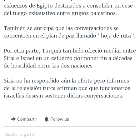
esfuerzos de Egipto destinados a consolidar un cese
MULTIMEDIA
VENEZUELA
NICARAGUA
ECONOMÍA
del fuego exhaustivo entre grupos palestinos.
PROGRAMAS TV
BRASIL
ENTRETENIMIENTO Y CULTURA
VIDEOS
También se anticipa que las conversaciones se
RADIO
TECNOLOGÍA
FOTOGRAFÍA
EL MUNDO AL DÍA
concentren en el plan de paz llamado “hoja de ruta”.
DIRECT
DEPORTES
AUDIOS
FORO INTERAMERICANO
AVANCE INFORMATIVO
Por otra parte, Turquía también ofreció mediar entre
DOCUMENTALES DE LA VOA
CIENCIA Y SALUD
VISIÓN 360
AUDIONOTICIAS
Siria e Israel en un esfuerzo por poner fin a décadas
LAS CLAVES
BUENOS DÍAS AMÉRICA
de hostilidad entre las dos naciones.
Learning English
PANORAMA
ESTADOS UNIDOS AL DÍA
Siria no ha respondido aún la oferta pero informes
SÍGANOS
EL MUNDO AL DÍA [RADIO]
de la televisión turca afirman que que funcionarios
israelíes desean sostener dichas conversaciones.
FORO [RADIO]
DEPORTIVO INTERNACIONAL
Idiomas
NOTA ECONÓMICA
Compartir
Follow us
ENTRETENIMIENTO
This item is part of