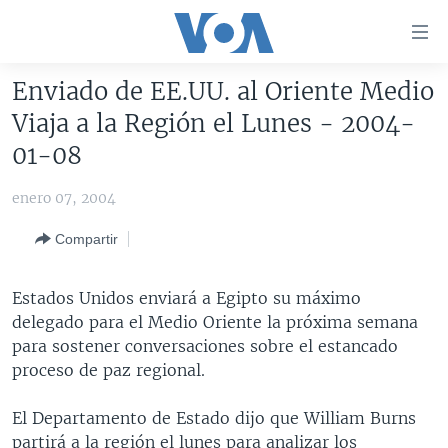
Enlaces
para
accesibilidad
Enviado de EE.UU. al Oriente Medio
Salte
AMÉRICA DEL NORTE
Viaja a la Región el Lunes - 2004-
al
ELECCIONES EEUU 2024
EEUU
01-08
contenido
principal
VOA VERIFICA
MÉXICO
ELECCIONES EEUU
enero 07, 2004
Salte
AMÉRICA LATINA
HAITÍ
VOTO DIVIDIDO
VOA VERIFICA UCRANIA/RUSIA
al
Compartir
navegador
CHINA EN AMÉRICA LATINA
VOA VERIFICA INMIGRACIÓN
ARGENTINA
principal
CENTROAMÉRICA
VOA VERIFICA AMÉRICA LATINA
BOLIVIA
Estados Unidos enviará a Egipto su máximo
Salte
delegado para el Medio Oriente la próxima semana
a
OTRAS SECCIONES
COLOMBIA
COSTA RICA
para sostener conversaciones sobre el estancado
búsqueda
ESPECIALES DE LA VOA
CHILE
EL SALVADOR
INMIGRACIÓN
proceso de paz regional.
LIBERTAD DE PRENSA
PERÚ
GUATEMALA
LIBERTAD DE PRENSA
El Departamento de Estado dijo que William Burns
UCRANIA
ECUADOR
HONDURAS
MUNDO
partirá a la región el lunes para analizar los