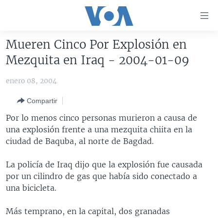
Enlaces
para
accesibilidad
Mueren Cinco Por Explosión en
Salte
AMÉRICA DEL NORTE
Mezquita en Iraq - 2004-01-09
al
ELECCIONES EEUU 2024
EEUU
contenido
enero 08, 2004
principal
VOA VERIFICA
MÉXICO
ELECCIONES EEUU
Salte
Compartir
AMÉRICA LATINA
HAITÍ
VOTO DIVIDIDO
VOA VERIFICA UCRANIA/RUSIA
al
Por lo menos cinco personas murieron a causa de
navegador
CHINA EN AMÉRICA LATINA
VOA VERIFICA INMIGRACIÓN
ARGENTINA
una explosión frente a una mezquita chiita en la
principal
CENTROAMÉRICA
VOA VERIFICA AMÉRICA LATINA
BOLIVIA
ciudad de Baquba, al norte de Bagdad.
Salte
a
OTRAS SECCIONES
COLOMBIA
COSTA RICA
La policía de Iraq dijo que la explosión fue causada
búsqueda
ESPECIALES DE LA VOA
CHILE
EL SALVADOR
INMIGRACIÓN
por un cilindro de gas que había sido conectado a
una bicicleta.
LIBERTAD DE PRENSA
PERÚ
GUATEMALA
LIBERTAD DE PRENSA
UCRANIA
ECUADOR
HONDURAS
MUNDO
Más temprano, en la capital, dos granadas