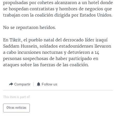
propulsadas por cohetes alcanzaron a un hotel donde
MULTIMEDIA
VENEZUELA
NICARAGUA
ECONOMÍA
se hospedan contratistas y hombres de negocios que
PROGRAMAS TV
BRASIL
ENTRETENIMIENTO Y CULTURA
VIDEOS
trabajan con la coalición dirigida por Estados Unidos.
RADIO
TECNOLOGÍA
FOTOGRAFÍA
EL MUNDO AL DÍA
No se reportaron heridos.
DIRECT
DEPORTES
AUDIOS
FORO INTERAMERICANO
AVANCE INFORMATIVO
En Tikrit, el pueblo natal del derrocado líder iraquí
DOCUMENTALES DE LA VOA
CIENCIA Y SALUD
VISIÓN 360
AUDIONOTICIAS
Saddam Hussein, soldados estadounidenses llevaron
LAS CLAVES
BUENOS DÍAS AMÉRICA
a cabo incursiones nocturnas y detuvieron a 14
Learning English
personas sospechosas de haber participado en
PANORAMA
ESTADOS UNIDOS AL DÍA
ataques sobre las fuerzas de las coalición.
SÍGANOS
EL MUNDO AL DÍA [RADIO]
FORO [RADIO]
Compartir
Follow us
DEPORTIVO INTERNACIONAL
Idiomas
This item is part of
NOTA ECONÓMICA
ENTRETENIMIENTO
Otras noticias