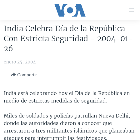
Enlaces
para
accesibilidad
India Celebra Día de la República
Salte
AMÉRICA DEL NORTE
Con Estricta Seguridad - 2004-01-
al
ELECCIONES EEUU 2024
EEUU
26
contenido
principal
VOA VERIFICA
MÉXICO
ELECCIONES EEUU
enero 25, 2004
Salte
AMÉRICA LATINA
HAITÍ
VOTO DIVIDIDO
VOA VERIFICA UCRANIA/RUSIA
al
Compartir
navegador
CHINA EN AMÉRICA LATINA
VOA VERIFICA INMIGRACIÓN
ARGENTINA
principal
CENTROAMÉRICA
VOA VERIFICA AMÉRICA LATINA
BOLIVIA
India está celebrando hoy el Día de la República en
Salte
medio de estrictas medidas de seguridad.
a
OTRAS SECCIONES
COLOMBIA
COSTA RICA
búsqueda
ESPECIALES DE LA VOA
CHILE
EL SALVADOR
INMIGRACIÓN
Miles de soldados y policías patrullan Nueva Delhi,
donde las autoridades dieron a conocer que
LIBERTAD DE PRENSA
PERÚ
GUATEMALA
LIBERTAD DE PRENSA
arrestaron a tres militantes islámicos que planeaban
UCRANIA
ECUADOR
HONDURAS
MUNDO
ataques para interrumpir las festividades.