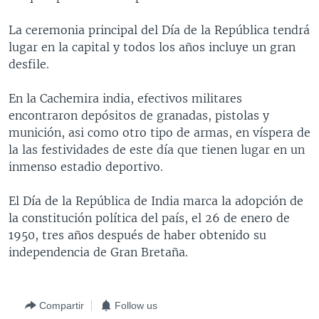
MULTIMEDIA
VENEZUELA
NICARAGUA
ECONOMÍA
La ceremonia principal del Día de la República tendrá
PROGRAMAS TV
BRASIL
ENTRETENIMIENTO Y CULTURA
VIDEOS
lugar en la capital y todos los años incluye un gran
desfile.
RADIO
TECNOLOGÍA
FOTOGRAFÍA
EL MUNDO AL DÍA
DIRECT
DEPORTES
AUDIOS
FORO INTERAMERICANO
AVANCE INFORMATIVO
En la Cachemira india, efectivos militares
encontraron depósitos de granadas, pistolas y
DOCUMENTALES DE LA VOA
CIENCIA Y SALUD
VISIÓN 360
AUDIONOTICIAS
munición, asi como otro tipo de armas, en víspera de
LAS CLAVES
BUENOS DÍAS AMÉRICA
la las festividades de este día que tienen lugar en un
Learning English
inmenso estadio deportivo.
PANORAMA
ESTADOS UNIDOS AL DÍA
SÍGANOS
EL MUNDO AL DÍA [RADIO]
El Día de la República de India marca la adopción de
la constitución política del país, el 26 de enero de
FORO [RADIO]
1950, tres años después de haber obtenido su
DEPORTIVO INTERNACIONAL
independencia de Gran Bretaña.
Idiomas
NOTA ECONÓMICA
ENTRETENIMIENTO
Compartir
Follow us