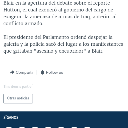
Blair en la apertura del debate sobre el reporte
MULTIMEDIA
VENEZUELA
NICARAGUA
ECONOMÍA
Hutton, el cual exoneró al gobierno del cargo de
PROGRAMAS TV
BRASIL
ENTRETENIMIENTO Y CULTURA
VIDEOS
exagerar la amenaza de armas de Iraq, anterior al
conflicto armado.
RADIO
TECNOLOGÍA
FOTOGRAFÍA
EL MUNDO AL DÍA
DIRECT
DEPORTES
AUDIOS
FORO INTERAMERICANO
AVANCE INFORMATIVO
El presidente del Parlamento ordenó despejar la
galería y la policía sacó del lugar a los manifestantes
DOCUMENTALES DE LA VOA
CIENCIA Y SALUD
VISIÓN 360
AUDIONOTICIAS
que gritaban "asesino y encubridor" a Blair.
LAS CLAVES
BUENOS DÍAS AMÉRICA
Learning English
PANORAMA
ESTADOS UNIDOS AL DÍA
Compartir
Follow us
SÍGANOS
EL MUNDO AL DÍA [RADIO]
This item is part of
FORO [RADIO]
DEPORTIVO INTERNACIONAL
Otras noticias
Idiomas
NOTA ECONÓMICA
SÍGANOS
ENTRETENIMIENTO