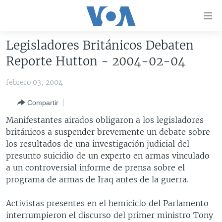
Enlaces
para
accesibilidad
Legisladores Británicos Debaten
Salte
AMÉRICA DEL NORTE
Reporte Hutton - 2004-02-04
al
ELECCIONES EEUU 2024
EEUU
contenido
febrero 03, 2004
principal
VOA VERIFICA
MÉXICO
ELECCIONES EEUU
Salte
Compartir
AMÉRICA LATINA
HAITÍ
VOTO DIVIDIDO
VOA VERIFICA UCRANIA/RUSIA
al
Manifestantes airados obligaron a los legisladores
navegador
CHINA EN AMÉRICA LATINA
VOA VERIFICA INMIGRACIÓN
ARGENTINA
británicos a suspender brevemente un debate sobre
principal
CENTROAMÉRICA
VOA VERIFICA AMÉRICA LATINA
BOLIVIA
los resultados de una investigación judicial del
Salte
presunto suicidio de un experto en armas vinculado
a
OTRAS SECCIONES
COLOMBIA
COSTA RICA
a un controversial informe de prensa sobre el
búsqueda
ESPECIALES DE LA VOA
CHILE
EL SALVADOR
INMIGRACIÓN
programa de armas de Iraq antes de la guerra.
LIBERTAD DE PRENSA
PERÚ
GUATEMALA
LIBERTAD DE PRENSA
Activistas presentes en el hemiciclo del Parlamento
UCRANIA
ECUADOR
HONDURAS
MUNDO
interrumpieron el discurso del primer ministro Tony