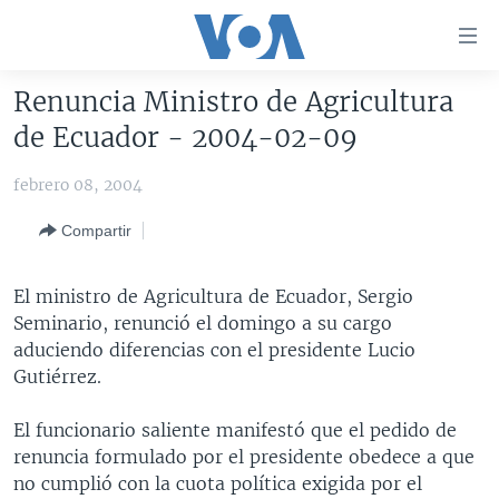
Enlaces
para
accesibilidad
Renuncia Ministro de Agricultura
Salte
AMÉRICA DEL NORTE
de Ecuador - 2004-02-09
al
ELECCIONES EEUU 2024
EEUU
contenido
febrero 08, 2004
principal
VOA VERIFICA
MÉXICO
ELECCIONES EEUU
Salte
Compartir
AMÉRICA LATINA
HAITÍ
VOTO DIVIDIDO
VOA VERIFICA UCRANIA/RUSIA
al
navegador
CHINA EN AMÉRICA LATINA
VOA VERIFICA INMIGRACIÓN
ARGENTINA
El ministro de Agricultura de Ecuador, Sergio
principal
CENTROAMÉRICA
VOA VERIFICA AMÉRICA LATINA
BOLIVIA
Seminario, renunció el domingo a su cargo
Salte
aduciendo diferencias con el presidente Lucio
a
OTRAS SECCIONES
COLOMBIA
COSTA RICA
Gutiérrez.
búsqueda
ESPECIALES DE LA VOA
CHILE
EL SALVADOR
INMIGRACIÓN
El funcionario saliente manifestó que el pedido de
LIBERTAD DE PRENSA
PERÚ
GUATEMALA
LIBERTAD DE PRENSA
renuncia formulado por el presidente obedece a que
UCRANIA
ECUADOR
HONDURAS
MUNDO
no cumplió con la cuota política exigida por el