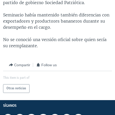
partido de gobierno Sociedad Patriótica.
MULTIMEDIA
VENEZUELA
NICARAGUA
ECONOMÍA
PROGRAMAS TV
BRASIL
ENTRETENIMIENTO Y CULTURA
VIDEOS
Seminario había mantenido también diferencias con
exportadores y productores bananeros durante su
RADIO
TECNOLOGÍA
FOTOGRAFÍA
EL MUNDO AL DÍA
desempeño en el cargo.
DIRECT
DEPORTES
AUDIOS
FORO INTERAMERICANO
AVANCE INFORMATIVO
No se conoció una versión oficial sobre quien sería
DOCUMENTALES DE LA VOA
CIENCIA Y SALUD
VISIÓN 360
AUDIONOTICIAS
su reemplazante.
LAS CLAVES
BUENOS DÍAS AMÉRICA
Learning English
PANORAMA
ESTADOS UNIDOS AL DÍA
Compartir
Follow us
SÍGANOS
EL MUNDO AL DÍA [RADIO]
This item is part of
FORO [RADIO]
DEPORTIVO INTERNACIONAL
Otras noticias
Idiomas
NOTA ECONÓMICA
SÍGANOS
ENTRETENIMIENTO