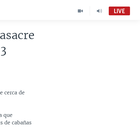
LIVE
asacre
23
e cerca de
a que
os de cabañas