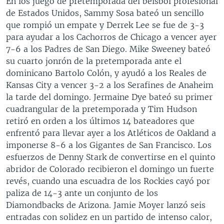
En los juego de pretemporada del beisbol profesional
MULTIMEDIA
VENEZUELA
NICARAGUA
ECONOMÍA
de Estados Unidos, Sammy Sosa bateó un sencillo
que rompió un empate y Derrek Lee se fue de 3-3
PROGRAMAS TV
BRASIL
ENTRETENIMIENTO Y CULTURA
VIDEOS
para ayudar a los Cachorros de Chicago a vencer ayer
RADIO
TECNOLOGÍA
FOTOGRAFÍA
EL MUNDO AL DÍA
7-6 a los Padres de San Diego. Mike Sweeney bateó
su cuarto jonrón de la pretemporada ante el
DIRECT
DEPORTES
AUDIOS
FORO INTERAMERICANO
AVANCE INFORMATIVO
dominicano Bartolo Colón, y ayudó a los Reales de
DOCUMENTALES DE LA VOA
CIENCIA Y SALUD
VISIÓN 360
AUDIONOTICIAS
Kansas City a vencer 3-2 a los Serafines de Anaheim
la tarde del domingo. Jermaine Dye bateó su primer
LAS CLAVES
BUENOS DÍAS AMÉRICA
Learning English
cuadrangular de la pretemporada y Tim Hudson
PANORAMA
ESTADOS UNIDOS AL DÍA
retiró en orden a los últimos 14 bateadores que
enfrentó para llevar ayer a los Atléticos de Oakland a
SÍGANOS
EL MUNDO AL DÍA [RADIO]
imponerse 8-6 a los Gigantes de San Francisco. Los
FORO [RADIO]
esfuerzos de Denny Stark de convertirse en el quinto
abridor de Colorado recibieron el domingo un fuerte
DEPORTIVO INTERNACIONAL
revés, cuando una escuadra de los Rockies cayó por
Idiomas
NOTA ECONÓMICA
paliza de 14-3 ante un conjunto de los
Diamondbacks de Arizona. Jamie Moyer lanzó seis
ENTRETENIMIENTO
entradas con solidez en un partido de intenso calor,