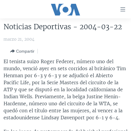
Enlaces
para
accesibilidad
Noticias Deportivas - 2004-03-22
Salte
AMÉRICA DEL NORTE
al
marzo 21, 2004
ELECCIONES EEUU 2024
EEUU
contenido
Compartir
principal
VOA VERIFICA
MÉXICO
ELECCIONES EEUU
Salte
El tenista suizo Roger Federer, número uno del
AMÉRICA LATINA
HAITÍ
VOTO DIVIDIDO
VOA VERIFICA UCRANIA/RUSIA
al
mundo, venció ayer en sets corridos al británico Tim
navegador
CHINA EN AMÉRICA LATINA
VOA VERIFICA INMIGRACIÓN
ARGENTINA
Henman por 6-3 y 6-3 y se adjudicó el Abierto
principal
Pacific Life, por la Serie Masters del circuito de la
CENTROAMÉRICA
VOA VERIFICA AMÉRICA LATINA
BOLIVIA
Salte
ATP y que se disputó en la localidad californiana de
a
OTRAS SECCIONES
COLOMBIA
COSTA RICA
Indian Wells. Previamente, la belga Justine Henin-
búsqueda
Hardenne, número uno del circuito de la WTA, se
ESPECIALES DE LA VOA
CHILE
EL SALVADOR
INMIGRACIÓN
quedó con el título entre las mujeres, al vencer a la
LIBERTAD DE PRENSA
PERÚ
GUATEMALA
LIBERTAD DE PRENSA
estadounidense Lindsay Davenport por 6-1 y 6-4.
UCRANIA
ECUADOR
HONDURAS
MUNDO