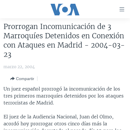
Enlaces
para
accesibilidad
Prorrogan Incomunicación de 3
Salte
AMÉRICA DEL NORTE
Marroquíes Detenidos en Conexión
al
ELECCIONES EEUU 2024
EEUU
con Ataques en Madrid - 2004-03-
contenido
principal
VOA VERIFICA
MÉXICO
ELECCIONES EEUU
23
Salte
AMÉRICA LATINA
HAITÍ
VOTO DIVIDIDO
VOA VERIFICA UCRANIA/RUSIA
al
marzo 22, 2004
navegador
CHINA EN AMÉRICA LATINA
VOA VERIFICA INMIGRACIÓN
ARGENTINA
Compartir
principal
CENTROAMÉRICA
VOA VERIFICA AMÉRICA LATINA
BOLIVIA
Salte
Un juez español prorrogó la incomunicación de los
a
OTRAS SECCIONES
COLOMBIA
COSTA RICA
tres primeros marroquíes detenidos por los ataques
búsqueda
terroristas de Madrid.
ESPECIALES DE LA VOA
CHILE
EL SALVADOR
INMIGRACIÓN
LIBERTAD DE PRENSA
PERÚ
GUATEMALA
LIBERTAD DE PRENSA
El juez de la Audiencia Nacional, Juan del Olmo,
acordó hoy prorrogar otros cinco días más la
UCRANIA
ECUADOR
HONDURAS
MUNDO