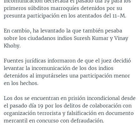
incomunicación decretada el pasado día 19 para los
MULTIMEDIA
VENEZUELA
NICARAGUA
ECONOMÍA
primeros súbditos marroquíes detenidos por su
presunta participación en los atentados del 11-M.
PROGRAMAS TV
BRASIL
ENTRETENIMIENTO Y CULTURA
VIDEOS
RADIO
TECNOLOGÍA
FOTOGRAFÍA
EL MUNDO AL DÍA
En cambio, ha levantado la que también pesaba
sobre los ciudadanos indios Suresh Kumar y Vinay
DIRECT
DEPORTES
AUDIOS
FORO INTERAMERICANO
AVANCE INFORMATIVO
Khohy.
DOCUMENTALES DE LA VOA
CIENCIA Y SALUD
VISIÓN 360
AUDIONOTICIAS
Fuentes jurídicas informaron de que el juez decidió
LAS CLAVES
BUENOS DÍAS AMÉRICA
Learning English
levantar la incomunicación de los dos indios
PANORAMA
ESTADOS UNIDOS AL DÍA
detenidos al imputárseles una participación menor
en los hechos.
SÍGANOS
EL MUNDO AL DÍA [RADIO]
FORO [RADIO]
Los dos se encuentran en prisión incondicional desde
el pasado día 19 por los delitos de colaboración con
DEPORTIVO INTERNACIONAL
organización terrorista y falsificación en documento
Idiomas
NOTA ECONÓMICA
mercantil en concurso con defraudación.
ENTRETENIMIENTO