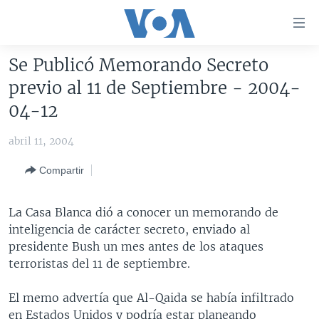
Enlaces
para
accesibilidad
Se Publicó Memorando Secreto
Salte
AMÉRICA DEL NORTE
previo al 11 de Septiembre - 2004-
al
ELECCIONES EEUU 2024
EEUU
04-12
contenido
principal
VOA VERIFICA
MÉXICO
ELECCIONES EEUU
abril 11, 2004
Salte
AMÉRICA LATINA
HAITÍ
VOTO DIVIDIDO
VOA VERIFICA UCRANIA/RUSIA
al
Compartir
navegador
CHINA EN AMÉRICA LATINA
VOA VERIFICA INMIGRACIÓN
ARGENTINA
principal
CENTROAMÉRICA
VOA VERIFICA AMÉRICA LATINA
BOLIVIA
La Casa Blanca dió a conocer un memorando de
Salte
inteligencia de carácter secreto, enviado al
a
OTRAS SECCIONES
COLOMBIA
COSTA RICA
presidente Bush un mes antes de los ataques
búsqueda
ESPECIALES DE LA VOA
CHILE
EL SALVADOR
INMIGRACIÓN
terroristas del 11 de septiembre.
LIBERTAD DE PRENSA
PERÚ
GUATEMALA
LIBERTAD DE PRENSA
El memo advertía que Al-Qaida se había infiltrado
UCRANIA
ECUADOR
HONDURAS
MUNDO
en Estados Unidos y podría estar planeando