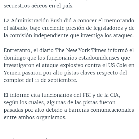
secuestros aéreos en el país.
MULTIMEDIA
VENEZUELA
NICARAGUA
ECONOMÍA
PROGRAMAS TV
BRASIL
ENTRETENIMIENTO Y CULTURA
VIDEOS
La Administración Bush dió a conocer el memorando
el sábado, bajo creciente presión de legisladores y de
RADIO
TECNOLOGÍA
FOTOGRAFÍA
EL MUNDO AL DÍA
la comisión independiente que investiga los ataques.
DIRECT
DEPORTES
AUDIOS
FORO INTERAMERICANO
AVANCE INFORMATIVO
Entretanto, el diario The New York Times informó el
DOCUMENTALES DE LA VOA
CIENCIA Y SALUD
VISIÓN 360
AUDIONOTICIAS
domingo que los funcionarios estadounidenses que
LAS CLAVES
BUENOS DÍAS AMÉRICA
investigaron el ataque explosivo contra el US Cole en
Learning English
Yemen pasaron por alto pistas claves respecto del
PANORAMA
ESTADOS UNIDOS AL DÍA
complot del 11 de septiembre.
SÍGANOS
EL MUNDO AL DÍA [RADIO]
El informe cita funcionarios del FBI y de la CIA,
FORO [RADIO]
según los cuales, algunas de las pistas fueron
DEPORTIVO INTERNACIONAL
pasadas por alto debido a barreras comunicacionales
Idiomas
entre ambos organismos.
NOTA ECONÓMICA
ENTRETENIMIENTO