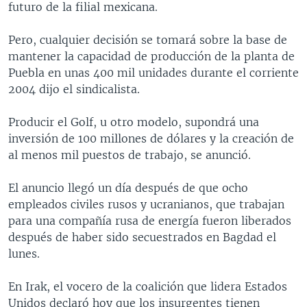
futuro de la filial mexicana.
MULTIMEDIA
VENEZUELA
NICARAGUA
ECONOMÍA
PROGRAMAS TV
BRASIL
ENTRETENIMIENTO Y CULTURA
VIDEOS
Pero, cualquier decisión se tomará sobre la base de
mantener la capacidad de producción de la planta de
RADIO
TECNOLOGÍA
FOTOGRAFÍA
EL MUNDO AL DÍA
Puebla en unas 400 mil unidades durante el corriente
DIRECT
DEPORTES
AUDIOS
FORO INTERAMERICANO
AVANCE INFORMATIVO
2004 dijo el sindicalista.
DOCUMENTALES DE LA VOA
CIENCIA Y SALUD
VISIÓN 360
AUDIONOTICIAS
Producir el Golf, u otro modelo, supondrá una
LAS CLAVES
BUENOS DÍAS AMÉRICA
inversión de 100 millones de dólares y la creación de
Learning English
al menos mil puestos de trabajo, se anunció.
PANORAMA
ESTADOS UNIDOS AL DÍA
SÍGANOS
EL MUNDO AL DÍA [RADIO]
El anuncio llegó un día después de que ocho
empleados civiles rusos y ucranianos, que trabajan
FORO [RADIO]
para una compañía rusa de energía fueron liberados
DEPORTIVO INTERNACIONAL
después de haber sido secuestrados en Bagdad el
Idiomas
lunes.
NOTA ECONÓMICA
ENTRETENIMIENTO
En Irak, el vocero de la coalición que lidera Estados
Unidos declaró hoy que los insurgentes tienen