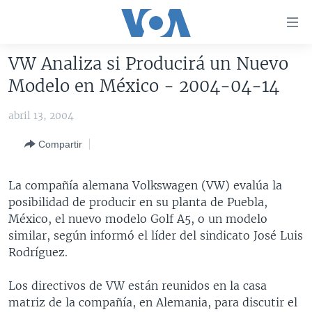
Enlaces
para
accesibilidad
VW Analiza si Producirá un Nuevo
Salte
AMÉRICA DEL NORTE
Modelo en México - 2004-04-14
al
ELECCIONES EEUU 2024
EEUU
contenido
abril 13, 2004
principal
VOA VERIFICA
MÉXICO
ELECCIONES EEUU
Salte
Compartir
AMÉRICA LATINA
HAITÍ
VOTO DIVIDIDO
VOA VERIFICA UCRANIA/RUSIA
al
navegador
CHINA EN AMÉRICA LATINA
VOA VERIFICA INMIGRACIÓN
ARGENTINA
La compañía alemana Volkswagen (VW) evalúa la
principal
CENTROAMÉRICA
VOA VERIFICA AMÉRICA LATINA
BOLIVIA
posibilidad de producir en su planta de Puebla,
Salte
México, el nuevo modelo Golf A5, o un modelo
a
OTRAS SECCIONES
COLOMBIA
COSTA RICA
similar, según informó el líder del sindicato José Luis
búsqueda
ESPECIALES DE LA VOA
CHILE
EL SALVADOR
INMIGRACIÓN
Rodríguez.
LIBERTAD DE PRENSA
PERÚ
GUATEMALA
LIBERTAD DE PRENSA
Los directivos de VW están reunidos en la casa
UCRANIA
ECUADOR
HONDURAS
MUNDO
matriz de la compañía, en Alemania, para discutir el