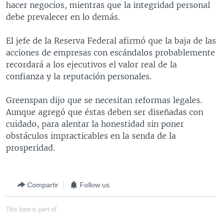
hacer negocios, mientras que la integridad personal
MULTIMEDIA
VENEZUELA
NICARAGUA
ECONOMÍA
debe prevalecer en lo demás.
PROGRAMAS TV
BRASIL
ENTRETENIMIENTO Y CULTURA
VIDEOS
El jefe de la Reserva Federal afirmó que la baja de las
RADIO
TECNOLOGÍA
FOTOGRAFÍA
EL MUNDO AL DÍA
acciones de empresas con escándalos probablemente
DIRECT
DEPORTES
AUDIOS
FORO INTERAMERICANO
AVANCE INFORMATIVO
recordará a los ejecutivos el valor real de la
confianza y la reputación personales.
DOCUMENTALES DE LA VOA
CIENCIA Y SALUD
VISIÓN 360
AUDIONOTICIAS
LAS CLAVES
BUENOS DÍAS AMÉRICA
Greenspan dijo que se necesitan reformas legales.
Learning English
Aunque agregó que éstas deben ser diseñadas con
PANORAMA
ESTADOS UNIDOS AL DÍA
cuidado, para alentar la honestidad sin poner
SÍGANOS
EL MUNDO AL DÍA [RADIO]
obstáculos impracticables en la senda de la
prosperidad.
FORO [RADIO]
DEPORTIVO INTERNACIONAL
Idiomas
Compartir
Follow us
NOTA ECONÓMICA
ENTRETENIMIENTO
This item is part of