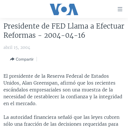
Enlaces
para
accesibilidad
Presidente de FED Llama a Efectuar
Salte
AMÉRICA DEL NORTE
Reformas - 2004-04-16
al
ELECCIONES EEUU 2024
EEUU
contenido
abril 15, 2004
principal
VOA VERIFICA
MÉXICO
ELECCIONES EEUU
Salte
Compartir
AMÉRICA LATINA
HAITÍ
VOTO DIVIDIDO
VOA VERIFICA UCRANIA/RUSIA
al
navegador
CHINA EN AMÉRICA LATINA
VOA VERIFICA INMIGRACIÓN
ARGENTINA
El presidente de la Reserva Federal de Estados
principal
CENTROAMÉRICA
VOA VERIFICA AMÉRICA LATINA
BOLIVIA
Unidos, Alan Greenspan, afirmó que los recientes
Salte
escándalos empresariales son una muestra de la
a
OTRAS SECCIONES
COLOMBIA
COSTA RICA
necesidad de restablecer la confianza y la integridad
búsqueda
ESPECIALES DE LA VOA
CHILE
EL SALVADOR
INMIGRACIÓN
en el mercado.
LIBERTAD DE PRENSA
PERÚ
GUATEMALA
LIBERTAD DE PRENSA
La autoridad financiera señaló que las leyes cubren
UCRANIA
ECUADOR
HONDURAS
MUNDO
sólo una fracción de las decisiones requeridas para