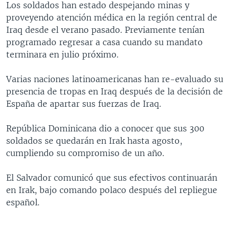
Los soldados han estado despejando minas y
MULTIMEDIA
VENEZUELA
NICARAGUA
ECONOMÍA
proveyendo atención médica en la región central de
PROGRAMAS TV
BRASIL
ENTRETENIMIENTO Y CULTURA
VIDEOS
Iraq desde el verano pasado. Previamente tenían
programado regresar a casa cuando su mandato
RADIO
TECNOLOGÍA
FOTOGRAFÍA
EL MUNDO AL DÍA
terminara en julio próximo.
DIRECT
DEPORTES
AUDIOS
FORO INTERAMERICANO
AVANCE INFORMATIVO
Varias naciones latinoamericanas han re-evaluado su
DOCUMENTALES DE LA VOA
CIENCIA Y SALUD
VISIÓN 360
AUDIONOTICIAS
presencia de tropas en Iraq después de la decisión de
LAS CLAVES
BUENOS DÍAS AMÉRICA
España de apartar sus fuerzas de Iraq.
Learning English
PANORAMA
ESTADOS UNIDOS AL DÍA
República Dominicana dio a conocer que sus 300
SÍGANOS
EL MUNDO AL DÍA [RADIO]
soldados se quedarán en Irak hasta agosto,
cumpliendo su compromiso de un año.
FORO [RADIO]
DEPORTIVO INTERNACIONAL
El Salvador comunicó que sus efectivos continuarán
Idiomas
en Irak, bajo comando polaco después del repliegue
NOTA ECONÓMICA
español.
ENTRETENIMIENTO