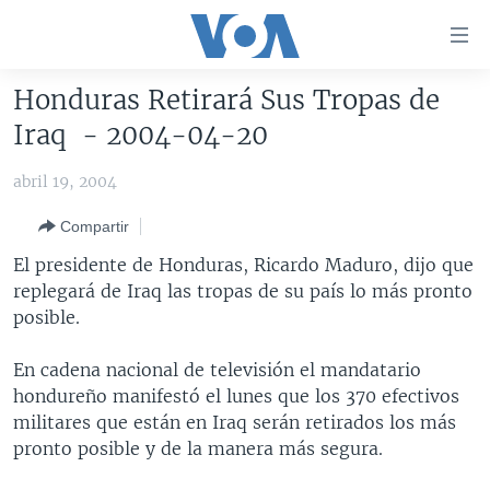
Enlaces
para
accesibilidad
Honduras Retirará Sus Tropas de
Salte
AMÉRICA DEL NORTE
Iraq - 2004-04-20
al
ELECCIONES EEUU 2024
EEUU
contenido
abril 19, 2004
principal
VOA VERIFICA
MÉXICO
ELECCIONES EEUU
Salte
Compartir
AMÉRICA LATINA
HAITÍ
VOTO DIVIDIDO
VOA VERIFICA UCRANIA/RUSIA
al
El presidente de Honduras, Ricardo Maduro, dijo que
navegador
CHINA EN AMÉRICA LATINA
VOA VERIFICA INMIGRACIÓN
ARGENTINA
replegará de Iraq las tropas de su país lo más pronto
principal
CENTROAMÉRICA
VOA VERIFICA AMÉRICA LATINA
BOLIVIA
posible.
Salte
a
OTRAS SECCIONES
COLOMBIA
COSTA RICA
En cadena nacional de televisión el mandatario
búsqueda
ESPECIALES DE LA VOA
CHILE
EL SALVADOR
INMIGRACIÓN
hondureño manifestó el lunes que los 370 efectivos
militares que están en Iraq serán retirados los más
LIBERTAD DE PRENSA
PERÚ
GUATEMALA
LIBERTAD DE PRENSA
pronto posible y de la manera más segura.
UCRANIA
ECUADOR
HONDURAS
MUNDO