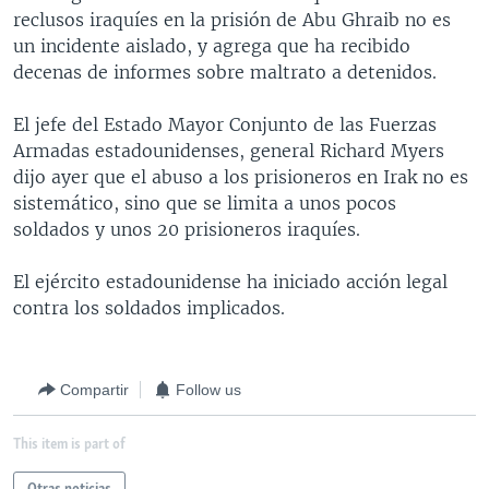
reclusos iraquíes en la prisión de Abu Ghraib no es
MULTIMEDIA
VENEZUELA
NICARAGUA
ECONOMÍA
un incidente aislado, y agrega que ha recibido
PROGRAMAS TV
BRASIL
ENTRETENIMIENTO Y CULTURA
VIDEOS
decenas de informes sobre maltrato a detenidos.
RADIO
TECNOLOGÍA
FOTOGRAFÍA
EL MUNDO AL DÍA
El jefe del Estado Mayor Conjunto de las Fuerzas
DIRECT
DEPORTES
AUDIOS
FORO INTERAMERICANO
AVANCE INFORMATIVO
Armadas estadounidenses, general Richard Myers
dijo ayer que el abuso a los prisioneros en Irak no es
DOCUMENTALES DE LA VOA
CIENCIA Y SALUD
VISIÓN 360
AUDIONOTICIAS
sistemático, sino que se limita a unos pocos
LAS CLAVES
BUENOS DÍAS AMÉRICA
soldados y unos 20 prisioneros iraquíes.
Learning English
PANORAMA
ESTADOS UNIDOS AL DÍA
El ejército estadounidense ha iniciado acción legal
SÍGANOS
EL MUNDO AL DÍA [RADIO]
contra los soldados implicados.
FORO [RADIO]
DEPORTIVO INTERNACIONAL
Compartir
Follow us
Idiomas
NOTA ECONÓMICA
This item is part of
ENTRETENIMIENTO