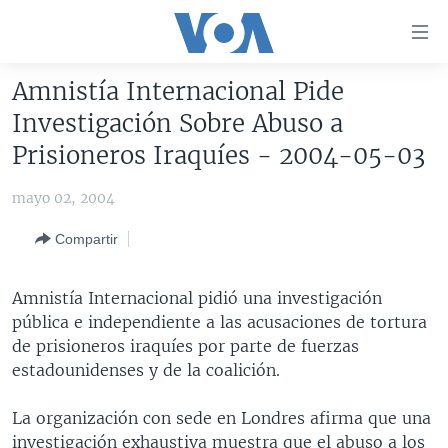
Enlaces
para
accesibilidad
Amnistía Internacional Pide
Salte
AMÉRICA DEL NORTE
Investigación Sobre Abuso a
al
ELECCIONES EEUU 2024
EEUU
Prisioneros Iraquíes - 2004-05-03
contenido
principal
VOA VERIFICA
MÉXICO
ELECCIONES EEUU
mayo 02, 2004
Salte
AMÉRICA LATINA
HAITÍ
VOTO DIVIDIDO
VOA VERIFICA UCRANIA/RUSIA
al
Compartir
navegador
CHINA EN AMÉRICA LATINA
VOA VERIFICA INMIGRACIÓN
ARGENTINA
principal
CENTROAMÉRICA
VOA VERIFICA AMÉRICA LATINA
BOLIVIA
Amnistía Internacional pidió una investigación
Salte
pública e independiente a las acusaciones de tortura
a
OTRAS SECCIONES
COLOMBIA
COSTA RICA
de prisioneros iraquíes por parte de fuerzas
búsqueda
ESPECIALES DE LA VOA
CHILE
EL SALVADOR
INMIGRACIÓN
estadounidenses y de la coalición.
LIBERTAD DE PRENSA
PERÚ
GUATEMALA
LIBERTAD DE PRENSA
La organización con sede en Londres afirma que una
UCRANIA
ECUADOR
HONDURAS
MUNDO
investigación exhaustiva muestra que el abuso a los