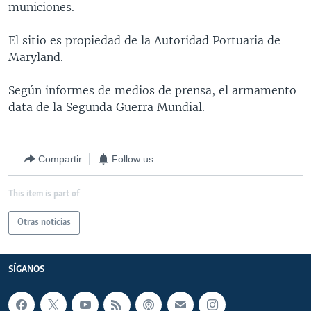
municiones.
MULTIMEDIA
VENEZUELA
NICARAGUA
ECONOMÍA
PROGRAMAS TV
BRASIL
ENTRETENIMIENTO Y CULTURA
VIDEOS
El sitio es propiedad de la Autoridad Portuaria de
Maryland.
RADIO
TECNOLOGÍA
FOTOGRAFÍA
EL MUNDO AL DÍA
DIRECT
DEPORTES
AUDIOS
FORO INTERAMERICANO
AVANCE INFORMATIVO
Según informes de medios de prensa, el armamento
data de la Segunda Guerra Mundial.
DOCUMENTALES DE LA VOA
CIENCIA Y SALUD
VISIÓN 360
AUDIONOTICIAS
LAS CLAVES
BUENOS DÍAS AMÉRICA
Learning English
Compartir
Follow us
PANORAMA
ESTADOS UNIDOS AL DÍA
SÍGANOS
EL MUNDO AL DÍA [RADIO]
This item is part of
FORO [RADIO]
Otras noticias
DEPORTIVO INTERNACIONAL
Idiomas
NOTA ECONÓMICA
SÍGANOS
ENTRETENIMIENTO