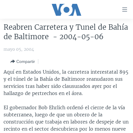
Enlaces
para
accesibilidad
Reabren Carretera y Tunel de Bahía
Salte
AMÉRICA DEL NORTE
de Baltimore - 2004-05-06
al
ELECCIONES EEUU 2024
EEUU
contenido
mayo 05, 2004
principal
VOA VERIFICA
MÉXICO
ELECCIONES EEUU
Salte
Compartir
AMÉRICA LATINA
HAITÍ
VOTO DIVIDIDO
VOA VERIFICA UCRANIA/RUSIA
al
Aquí en Estados Unidos, la carretera interestatal 895
navegador
CHINA EN AMÉRICA LATINA
VOA VERIFICA INMIGRACIÓN
ARGENTINA
y el túnel de la Bahía de Baltimore reanudaron sus
principal
CENTROAMÉRICA
VOA VERIFICA AMÉRICA LATINA
BOLIVIA
servicios tras haber sido clausurados ayer por el
Salte
hallazgo de pertrechos en el área.
a
OTRAS SECCIONES
COLOMBIA
COSTA RICA
búsqueda
ESPECIALES DE LA VOA
CHILE
EL SALVADOR
INMIGRACIÓN
El gobernador Bob Ehrlich ordenó el cierre de la vía
subterranea, luego de que un obrero de la
LIBERTAD DE PRENSA
PERÚ
GUATEMALA
LIBERTAD DE PRENSA
construcción que trabaja en labores de despeje de un
UCRANIA
ECUADOR
HONDURAS
MUNDO
recinto en el sector descubriera por lo menos nueve