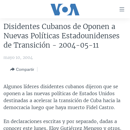
Enlaces
para
accesibilidad
Disidentes Cubanos de Oponen a
Salte
AMÉRICA DEL NORTE
Nuevas Políticas Estadounidenses
al
ELECCIONES EEUU 2024
EEUU
de Transición - 2004-05-11
contenido
principal
VOA VERIFICA
MÉXICO
ELECCIONES EEUU
mayo 10, 2004
Salte
AMÉRICA LATINA
HAITÍ
VOTO DIVIDIDO
VOA VERIFICA UCRANIA/RUSIA
al
Compartir
navegador
CHINA EN AMÉRICA LATINA
VOA VERIFICA INMIGRACIÓN
ARGENTINA
principal
CENTROAMÉRICA
VOA VERIFICA AMÉRICA LATINA
BOLIVIA
Algunos líderes disidentes cubanos dijeron que se
Salte
oponen a las nuevas políticas de Estados Unidos
a
OTRAS SECCIONES
COLOMBIA
COSTA RICA
destinadas a acelerar la transición de Cuba hacia la
búsqueda
ESPECIALES DE LA VOA
CHILE
EL SALVADOR
INMIGRACIÓN
democracia luego que haya muerto Fidel Castro.
LIBERTAD DE PRENSA
PERÚ
GUATEMALA
LIBERTAD DE PRENSA
En declaraciones escritas y por separado, dadas a
UCRANIA
ECUADOR
HONDURAS
MUNDO
conocer este lunes, Eloy Gutiérrez Menoyo y otros,