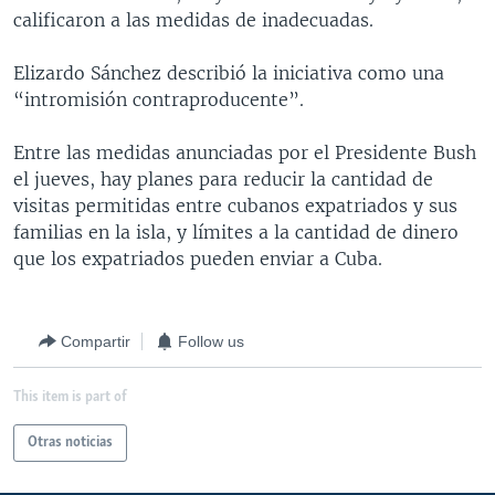
calificaron a las medidas de inadecuadas.
MULTIMEDIA
VENEZUELA
NICARAGUA
ECONOMÍA
PROGRAMAS TV
BRASIL
ENTRETENIMIENTO Y CULTURA
VIDEOS
Elizardo Sánchez describió la iniciativa como una
“intromisión contraproducente”.
RADIO
TECNOLOGÍA
FOTOGRAFÍA
EL MUNDO AL DÍA
DIRECT
DEPORTES
AUDIOS
FORO INTERAMERICANO
AVANCE INFORMATIVO
Entre las medidas anunciadas por el Presidente Bush
el jueves, hay planes para reducir la cantidad de
DOCUMENTALES DE LA VOA
CIENCIA Y SALUD
VISIÓN 360
AUDIONOTICIAS
visitas permitidas entre cubanos expatriados y sus
LAS CLAVES
BUENOS DÍAS AMÉRICA
familias en la isla, y límites a la cantidad de dinero
Learning English
que los expatriados pueden enviar a Cuba.
PANORAMA
ESTADOS UNIDOS AL DÍA
SÍGANOS
EL MUNDO AL DÍA [RADIO]
FORO [RADIO]
Compartir
Follow us
DEPORTIVO INTERNACIONAL
This item is part of
Idiomas
NOTA ECONÓMICA
Otras noticias
ENTRETENIMIENTO