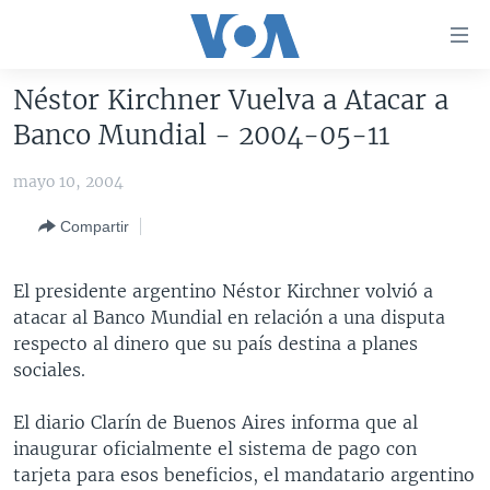
Enlaces
para
accesibilidad
Néstor Kirchner Vuelva a Atacar a
Salte
AMÉRICA DEL NORTE
Banco Mundial - 2004-05-11
al
ELECCIONES EEUU 2024
EEUU
contenido
mayo 10, 2004
principal
VOA VERIFICA
MÉXICO
ELECCIONES EEUU
Salte
Compartir
AMÉRICA LATINA
HAITÍ
VOTO DIVIDIDO
VOA VERIFICA UCRANIA/RUSIA
al
navegador
CHINA EN AMÉRICA LATINA
VOA VERIFICA INMIGRACIÓN
ARGENTINA
El presidente argentino Néstor Kirchner volvió a
principal
CENTROAMÉRICA
VOA VERIFICA AMÉRICA LATINA
BOLIVIA
atacar al Banco Mundial en relación a una disputa
Salte
respecto al dinero que su país destina a planes
a
OTRAS SECCIONES
COLOMBIA
COSTA RICA
sociales.
búsqueda
ESPECIALES DE LA VOA
CHILE
EL SALVADOR
INMIGRACIÓN
El diario Clarín de Buenos Aires informa que al
LIBERTAD DE PRENSA
PERÚ
GUATEMALA
LIBERTAD DE PRENSA
inaugurar oficialmente el sistema de pago con
UCRANIA
ECUADOR
HONDURAS
MUNDO
tarjeta para esos beneficios, el mandatario argentino