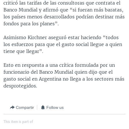
criticó las tarifas de las consultoras que contrata el
MULTIMEDIA
VENEZUELA
NICARAGUA
ECONOMÍA
Banco Mundial y afirmó que “si fueran más baratas,
PROGRAMAS TV
BRASIL
ENTRETENIMIENTO Y CULTURA
VIDEOS
los países menos desarrollados podrían destinar más
fondos para los planes”.
RADIO
TECNOLOGÍA
FOTOGRAFÍA
EL MUNDO AL DÍA
DIRECT
DEPORTES
AUDIOS
FORO INTERAMERICANO
AVANCE INFORMATIVO
Asimismo Kirchner aseguró estar haciendo “todos
los esfuerzos para que el gasto social llegue a quien
DOCUMENTALES DE LA VOA
CIENCIA Y SALUD
VISIÓN 360
AUDIONOTICIAS
tiene que llegar”.
LAS CLAVES
BUENOS DÍAS AMÉRICA
Learning English
Esto en respuesta a una crítica formulada por un
PANORAMA
ESTADOS UNIDOS AL DÍA
funcionario del Banco Mundial quien dijo que el
SÍGANOS
EL MUNDO AL DÍA [RADIO]
gasto social en Argentina no llega a los sectores más
desprotegidos.
FORO [RADIO]
DEPORTIVO INTERNACIONAL
Idiomas
Compartir
Follow us
NOTA ECONÓMICA
ENTRETENIMIENTO
This item is part of