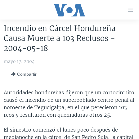
Enlaces
para
accesibilidad
Incendio en Cárcel Hondureña
Salte
AMÉRICA DEL NORTE
Causa Muerte a 103 Reclusos -
al
ELECCIONES EEUU 2024
EEUU
2004-05-18
contenido
principal
VOA VERIFICA
MÉXICO
ELECCIONES EEUU
mayo 17, 2004
Salte
AMÉRICA LATINA
HAITÍ
VOTO DIVIDIDO
VOA VERIFICA UCRANIA/RUSIA
al
Compartir
navegador
CHINA EN AMÉRICA LATINA
VOA VERIFICA INMIGRACIÓN
ARGENTINA
principal
CENTROAMÉRICA
VOA VERIFICA AMÉRICA LATINA
BOLIVIA
Autoridades hondureñas dijeron que un cortocircuito
Salte
causó el incendio de un superpoblado centro penal al
a
OTRAS SECCIONES
COLOMBIA
COSTA RICA
noroeste de Tegucigalpa, en el que perecieron 103
búsqueda
ESPECIALES DE LA VOA
CHILE
EL SALVADOR
INMIGRACIÓN
reos y resultaron con quemaduras otros 25.
LIBERTAD DE PRENSA
PERÚ
GUATEMALA
LIBERTAD DE PRENSA
El siniestro comenzó el lunes poco después de
UCRANIA
ECUADOR
HONDURAS
MUNDO
medianoche en la cárcel de San Pedro Sula, la capital