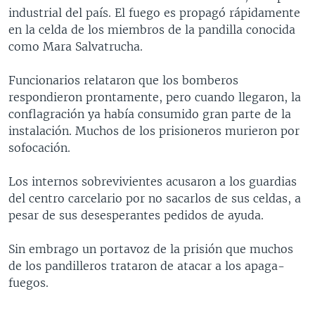
industrial del país. El fuego es propagó rápidamente
MULTIMEDIA
VENEZUELA
NICARAGUA
ECONOMÍA
en la celda de los miembros de la pandilla conocida
PROGRAMAS TV
BRASIL
ENTRETENIMIENTO Y CULTURA
VIDEOS
como Mara Salvatrucha.
RADIO
TECNOLOGÍA
FOTOGRAFÍA
EL MUNDO AL DÍA
Funcionarios relataron que los bomberos
DIRECT
DEPORTES
AUDIOS
FORO INTERAMERICANO
AVANCE INFORMATIVO
respondieron prontamente, pero cuando llegaron, la
conflagración ya había consumido gran parte de la
DOCUMENTALES DE LA VOA
CIENCIA Y SALUD
VISIÓN 360
AUDIONOTICIAS
instalación. Muchos de los prisioneros murieron por
LAS CLAVES
BUENOS DÍAS AMÉRICA
sofocación.
Learning English
PANORAMA
ESTADOS UNIDOS AL DÍA
Los internos sobrevivientes acusaron a los guardias
SÍGANOS
EL MUNDO AL DÍA [RADIO]
del centro carcelario por no sacarlos de sus celdas, a
pesar de sus desesperantes pedidos de ayuda.
FORO [RADIO]
DEPORTIVO INTERNACIONAL
Sin embrago un portavoz de la prisión que muchos
Idiomas
de los pandilleros trataron de atacar a los apaga-
NOTA ECONÓMICA
fuegos.
ENTRETENIMIENTO