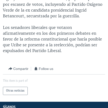
por escasez de votos, incluyendo al Partido Oxígeno
MULTIMEDIA
VENEZUELA
NICARAGUA
ECONOMÍA
Verde de la ex candidata presidencial Ingrid
PROGRAMAS TV
BRASIL
ENTRETENIMIENTO Y CULTURA
VIDEOS
Betancourt, secuestrada por la guerrilla.
RADIO
TECNOLOGÍA
FOTOGRAFÍA
EL MUNDO AL DÍA
Los senadores liberales que votaron
DIRECT
DEPORTES
AUDIOS
FORO INTERAMERICANO
AVANCE INFORMATIVO
afirmativamente en los dos primeros debates en
favor de la reforma constitucional que haría posible
DOCUMENTALES DE LA VOA
CIENCIA Y SALUD
VISIÓN 360
AUDIONOTICIAS
que Uribe se presente a la reelección, podrían ser
LAS CLAVES
BUENOS DÍAS AMÉRICA
expulsados del Partido Liberal.
Learning English
PANORAMA
ESTADOS UNIDOS AL DÍA
SÍGANOS
EL MUNDO AL DÍA [RADIO]
Compartir
Follow us
FORO [RADIO]
This item is part of
DEPORTIVO INTERNACIONAL
Idiomas
NOTA ECONÓMICA
Otras noticias
ENTRETENIMIENTO
SÍGANOS