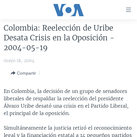
Enlaces
para
accesibilidad
Colombia: Reelección de Uribe
Salte
AMÉRICA DEL NORTE
Desata Crisis en la Oposición -
al
ELECCIONES EEUU 2024
EEUU
2004-05-19
contenido
principal
VOA VERIFICA
MÉXICO
ELECCIONES EEUU
mayo 18, 2004
Salte
AMÉRICA LATINA
HAITÍ
VOTO DIVIDIDO
VOA VERIFICA UCRANIA/RUSIA
al
Compartir
navegador
CHINA EN AMÉRICA LATINA
VOA VERIFICA INMIGRACIÓN
ARGENTINA
principal
CENTROAMÉRICA
VOA VERIFICA AMÉRICA LATINA
BOLIVIA
En Colombia, la decisión de un grupo de senadores
Salte
liberales de respaldar la reelección del presidente
a
OTRAS SECCIONES
COLOMBIA
COSTA RICA
Álvaro Uribe desató una crisis en el Partido Liberal,
búsqueda
ESPECIALES DE LA VOA
CHILE
EL SALVADOR
INMIGRACIÓN
el principal de la oposición.
LIBERTAD DE PRENSA
PERÚ
GUATEMALA
LIBERTAD DE PRENSA
Simultáneamente la justicia retiró el reconocimiento
UCRANIA
ECUADOR
HONDURAS
MUNDO
legal y la financiación estatal a 14 pequeños partidos