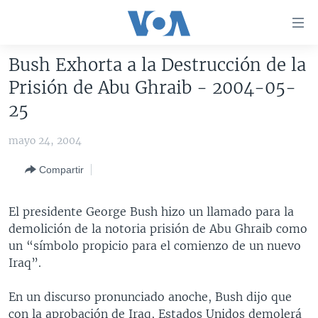
Enlaces
para
accesibilidad
Bush Exhorta a la Destrucción de la
Salte
AMÉRICA DEL NORTE
Prisión de Abu Ghraib - 2004-05-
al
ELECCIONES EEUU 2024
EEUU
25
contenido
principal
VOA VERIFICA
MÉXICO
ELECCIONES EEUU
mayo 24, 2004
Salte
AMÉRICA LATINA
HAITÍ
VOTO DIVIDIDO
VOA VERIFICA UCRANIA/RUSIA
al
Compartir
navegador
CHINA EN AMÉRICA LATINA
VOA VERIFICA INMIGRACIÓN
ARGENTINA
principal
CENTROAMÉRICA
VOA VERIFICA AMÉRICA LATINA
BOLIVIA
El presidente George Bush hizo un llamado para la
Salte
demolición de la notoria prisión de Abu Ghraib como
a
OTRAS SECCIONES
COLOMBIA
COSTA RICA
un “símbolo propicio para el comienzo de un nuevo
búsqueda
ESPECIALES DE LA VOA
CHILE
EL SALVADOR
INMIGRACIÓN
Iraq”.
LIBERTAD DE PRENSA
PERÚ
GUATEMALA
LIBERTAD DE PRENSA
En un discurso pronunciado anoche, Bush dijo que
UCRANIA
ECUADOR
HONDURAS
MUNDO
con la aprobación de Iraq, Estados Unidos demolerá