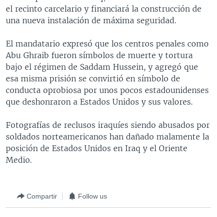
el recinto carcelario y financiará la construcción de
MULTIMEDIA
VENEZUELA
NICARAGUA
ECONOMÍA
una nueva instalación de máxima seguridad.
PROGRAMAS TV
BRASIL
ENTRETENIMIENTO Y CULTURA
VIDEOS
El mandatario expresó que los centros penales como
RADIO
TECNOLOGÍA
FOTOGRAFÍA
EL MUNDO AL DÍA
Abu Ghraib fueron símbolos de muerte y tortura
DIRECT
DEPORTES
AUDIOS
FORO INTERAMERICANO
AVANCE INFORMATIVO
bajo el régimen de Saddam Hussein, y agregó que
esa misma prisión se convirtió en símbolo de
DOCUMENTALES DE LA VOA
CIENCIA Y SALUD
VISIÓN 360
AUDIONOTICIAS
conducta oprobiosa por unos pocos estadounidenses
LAS CLAVES
BUENOS DÍAS AMÉRICA
que deshonraron a Estados Unidos y sus valores.
Learning English
PANORAMA
ESTADOS UNIDOS AL DÍA
Fotografías de reclusos iraquíes siendo abusados por
SÍGANOS
EL MUNDO AL DÍA [RADIO]
soldados norteamericanos han dañado malamente la
posición de Estados Unidos en Iraq y el Oriente
FORO [RADIO]
Medio.
DEPORTIVO INTERNACIONAL
Idiomas
NOTA ECONÓMICA
Compartir
Follow us
ENTRETENIMIENTO