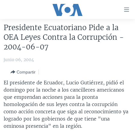
Enlaces
para
accesibilidad
Presidente Ecuatoriano Pide a la
Salte
AMÉRICA DEL NORTE
OEA Leyes Contra la Corrupción -
al
ELECCIONES EEUU 2024
EEUU
2004-06-07
contenido
principal
VOA VERIFICA
MÉXICO
ELECCIONES EEUU
junio 06, 2004
Salte
AMÉRICA LATINA
HAITÍ
VOTO DIVIDIDO
VOA VERIFICA UCRANIA/RUSIA
al
Compartir
navegador
CHINA EN AMÉRICA LATINA
VOA VERIFICA INMIGRACIÓN
ARGENTINA
El presidente de Ecuador, Lucio Gutiérrez, pidió el
principal
CENTROAMÉRICA
VOA VERIFICA AMÉRICA LATINA
BOLIVIA
domingo por la noche a los cancilleres americanos
Salte
que emprendan acciones para la pronta
a
OTRAS SECCIONES
COLOMBIA
COSTA RICA
homologación de sus leyes contra la corrupción
búsqueda
ESPECIALES DE LA VOA
CHILE
EL SALVADOR
INMIGRACIÓN
como acción concreta que siga al reconocimiento ya
logrado por los gobiernos de que tiene "una
LIBERTAD DE PRENSA
PERÚ
GUATEMALA
LIBERTAD DE PRENSA
ominosa presencia" en la región.
UCRANIA
ECUADOR
HONDURAS
MUNDO