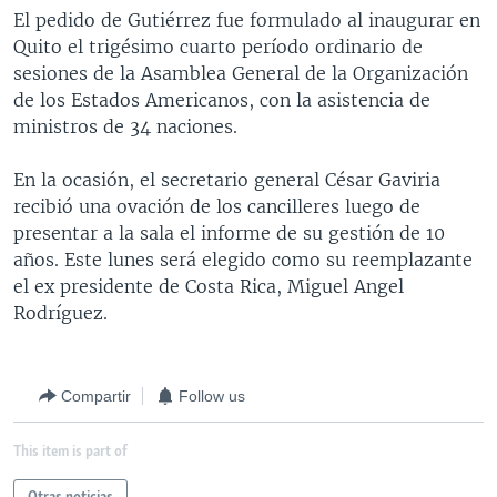
El pedido de Gutiérrez fue formulado al inaugurar en
MULTIMEDIA
VENEZUELA
NICARAGUA
ECONOMÍA
Quito el trigésimo cuarto período ordinario de
PROGRAMAS TV
BRASIL
ENTRETENIMIENTO Y CULTURA
VIDEOS
sesiones de la Asamblea General de la Organización
de los Estados Americanos, con la asistencia de
RADIO
TECNOLOGÍA
FOTOGRAFÍA
EL MUNDO AL DÍA
ministros de 34 naciones.
DIRECT
DEPORTES
AUDIOS
FORO INTERAMERICANO
AVANCE INFORMATIVO
En la ocasión, el secretario general César Gaviria
DOCUMENTALES DE LA VOA
CIENCIA Y SALUD
VISIÓN 360
AUDIONOTICIAS
recibió una ovación de los cancilleres luego de
LAS CLAVES
BUENOS DÍAS AMÉRICA
presentar a la sala el informe de su gestión de 10
Learning English
años. Este lunes será elegido como su reemplazante
PANORAMA
ESTADOS UNIDOS AL DÍA
el ex presidente de Costa Rica, Miguel Angel
SÍGANOS
EL MUNDO AL DÍA [RADIO]
Rodríguez.
FORO [RADIO]
DEPORTIVO INTERNACIONAL
Compartir
Follow us
Idiomas
NOTA ECONÓMICA
This item is part of
ENTRETENIMIENTO