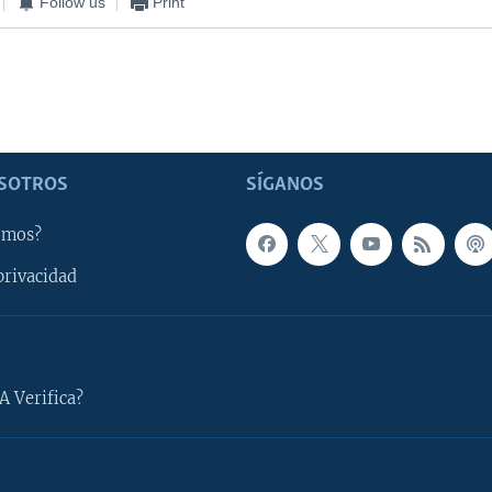
Follow us
Print
SOTROS
SÍGANOS
omos?
privacidad
A Verifica?