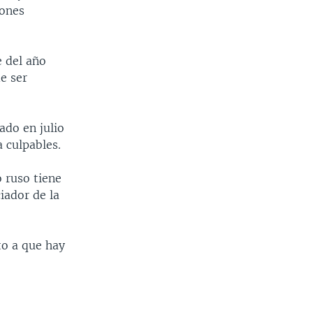
iones
e del año
e ser
ado en julio
a culpables.
o ruso tiene
iador de la
to a que hay