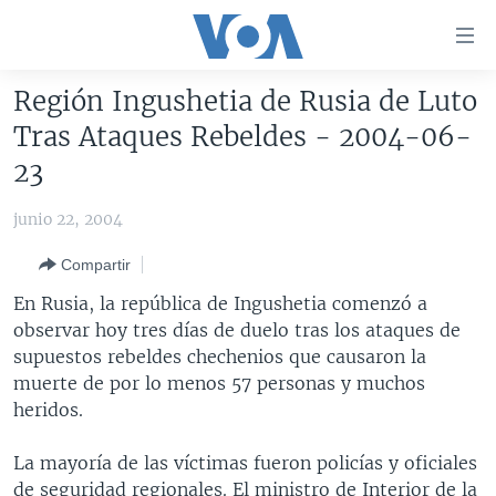
Enlaces
para
accesibilidad
Región Ingushetia de Rusia de Luto
Salte
AMÉRICA DEL NORTE
Tras Ataques Rebeldes - 2004-06-
al
ELECCIONES EEUU 2024
EEUU
23
contenido
principal
VOA VERIFICA
MÉXICO
ELECCIONES EEUU
junio 22, 2004
Salte
AMÉRICA LATINA
HAITÍ
VOTO DIVIDIDO
VOA VERIFICA UCRANIA/RUSIA
al
Compartir
navegador
CHINA EN AMÉRICA LATINA
VOA VERIFICA INMIGRACIÓN
ARGENTINA
En Rusia, la república de Ingushetia comenzó a
principal
CENTROAMÉRICA
VOA VERIFICA AMÉRICA LATINA
BOLIVIA
observar hoy tres días de duelo tras los ataques de
Salte
supuestos rebeldes chechenios que causaron la
a
OTRAS SECCIONES
COLOMBIA
COSTA RICA
muerte de por lo menos 57 personas y muchos
búsqueda
ESPECIALES DE LA VOA
CHILE
EL SALVADOR
INMIGRACIÓN
heridos.
LIBERTAD DE PRENSA
PERÚ
GUATEMALA
LIBERTAD DE PRENSA
La mayoría de las víctimas fueron policías y oficiales
UCRANIA
ECUADOR
HONDURAS
MUNDO
de seguridad regionales. El ministro de Interior de la