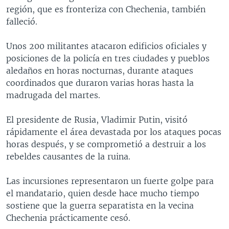
región, que es fronteriza con Chechenia, también
MULTIMEDIA
VENEZUELA
NICARAGUA
ECONOMÍA
falleció.
PROGRAMAS TV
BRASIL
ENTRETENIMIENTO Y CULTURA
VIDEOS
Unos 200 militantes atacaron edificios oficiales y
RADIO
TECNOLOGÍA
FOTOGRAFÍA
EL MUNDO AL DÍA
posiciones de la policía en tres ciudades y pueblos
DIRECT
DEPORTES
AUDIOS
FORO INTERAMERICANO
AVANCE INFORMATIVO
aledaños en horas nocturnas, durante ataques
coordinados que duraron varias horas hasta la
DOCUMENTALES DE LA VOA
CIENCIA Y SALUD
VISIÓN 360
AUDIONOTICIAS
madrugada del martes.
LAS CLAVES
BUENOS DÍAS AMÉRICA
Learning English
El presidente de Rusia, Vladimir Putin, visitó
PANORAMA
ESTADOS UNIDOS AL DÍA
rápidamente el área devastada por los ataques pocas
SÍGANOS
EL MUNDO AL DÍA [RADIO]
horas después, y se comprometió a destruir a los
rebeldes causantes de la ruina.
FORO [RADIO]
DEPORTIVO INTERNACIONAL
Las incursiones representaron un fuerte golpe para
Idiomas
el mandatario, quien desde hace mucho tiempo
NOTA ECONÓMICA
sostiene que la guerra separatista en la vecina
ENTRETENIMIENTO
Chechenia prácticamente cesó.