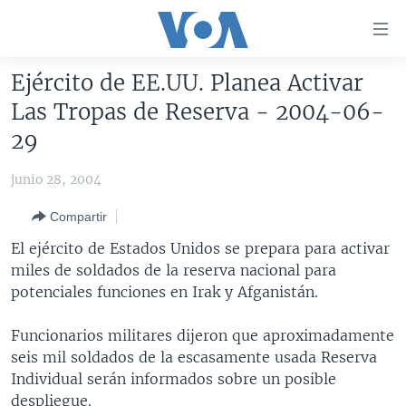
Enlaces
para
accesibilidad
Ejército de EE.UU. Planea Activar
Salte
AMÉRICA DEL NORTE
Las Tropas de Reserva - 2004-06-
al
ELECCIONES EEUU 2024
EEUU
29
contenido
principal
VOA VERIFICA
MÉXICO
ELECCIONES EEUU
junio 28, 2004
Salte
AMÉRICA LATINA
HAITÍ
VOTO DIVIDIDO
VOA VERIFICA UCRANIA/RUSIA
al
Compartir
navegador
CHINA EN AMÉRICA LATINA
VOA VERIFICA INMIGRACIÓN
ARGENTINA
El ejército de Estados Unidos se prepara para activar
principal
CENTROAMÉRICA
VOA VERIFICA AMÉRICA LATINA
BOLIVIA
miles de soldados de la reserva nacional para
Salte
potenciales funciones en Irak y Afganistán.
a
OTRAS SECCIONES
COLOMBIA
COSTA RICA
búsqueda
ESPECIALES DE LA VOA
CHILE
EL SALVADOR
INMIGRACIÓN
Funcionarios militares dijeron que aproximadamente
seis mil soldados de la escasamente usada Reserva
LIBERTAD DE PRENSA
PERÚ
GUATEMALA
LIBERTAD DE PRENSA
Individual serán informados sobre un posible
UCRANIA
ECUADOR
HONDURAS
MUNDO
despliegue.