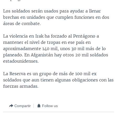
MULTIMEDIA
VENEZUELA
NICARAGUA
ECONOMÍA
Los soldados serán usados para ayudar a llenar
PROGRAMAS TV
BRASIL
ENTRETENIMIENTO Y CULTURA
VIDEOS
brechas en unidades que cumplen funciones en dos
áreas de combate.
RADIO
TECNOLOGÍA
FOTOGRAFÍA
EL MUNDO AL DÍA
DIRECT
DEPORTES
AUDIOS
FORO INTERAMERICANO
AVANCE INFORMATIVO
La violencia en Irak ha forzado al Pentágono a
mantener el nivel de tropas en ese país en
DOCUMENTALES DE LA VOA
CIENCIA Y SALUD
VISIÓN 360
AUDIONOTICIAS
aproximadamente 140 mil, unos 30 mil más de lo
LAS CLAVES
BUENOS DÍAS AMÉRICA
planeado. En Afganistán hay otros 20 mil soldados
Learning English
estadounidenses.
PANORAMA
ESTADOS UNIDOS AL DÍA
SÍGANOS
EL MUNDO AL DÍA [RADIO]
La Reserva es un grupo de más de 100 mil ex
soldados que aun tienen algunas obligaciones con las
FORO [RADIO]
fuerzas armadas.
DEPORTIVO INTERNACIONAL
Idiomas
NOTA ECONÓMICA
Compartir
Follow us
ENTRETENIMIENTO