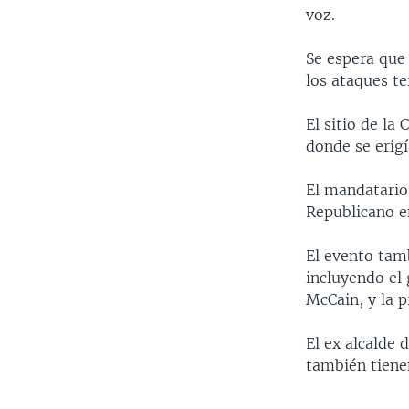
MULTIMEDIA
VENEZUELA
NICARAGUA
ECONOMÍA
voz.
PROGRAMAS TV
BRASIL
ENTRETENIMIENTO Y CULTURA
VIDEOS
Se espera que
RADIO
TECNOLOGÍA
FOTOGRAFÍA
EL MUNDO AL DÍA
los ataques t
DIRECT
DEPORTES
AUDIOS
FORO INTERAMERICANO
AVANCE INFORMATIVO
El sitio de la
DOCUMENTALES DE LA VOA
CIENCIA Y SALUD
VISIÓN 360
AUDIONOTICIAS
donde se erig
LAS CLAVES
BUENOS DÍAS AMÉRICA
El mandatario
PANORAMA
ESTADOS UNIDOS AL DÍA
Republicano e
EL MUNDO AL DÍA [RADIO]
El evento tam
FORO [RADIO]
incluyendo el
McCain, y la 
DEPORTIVO INTERNACIONAL
NOTA ECONÓMICA
El ex alcalde 
también tienen
ENTRETENIMIENTO