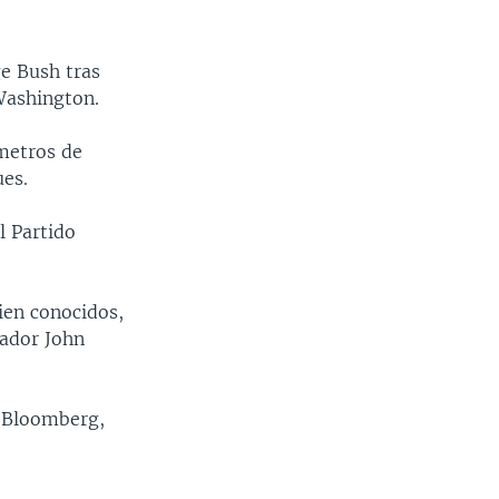
ge Bush tras
Washington.
ómetros de
ues.
l Partido
ien conocidos,
nador John
l Bloomberg,