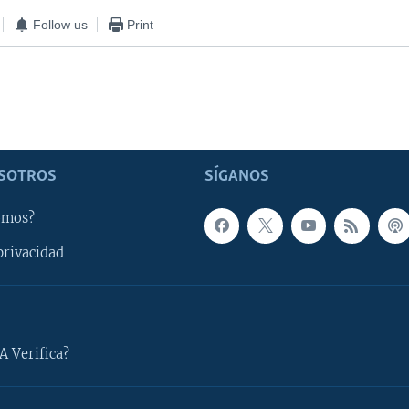
Follow us
Print
SOTROS
SÍGANOS
omos?
privacidad
A Verifica?