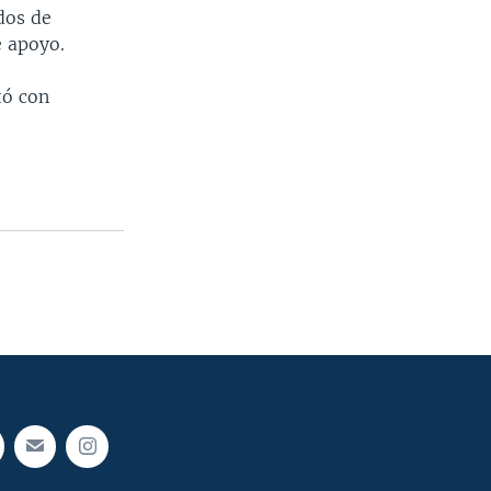
dos de
e apoyo.
tó con