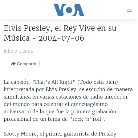
Enlaces
para
accesibilidad
Elvis Presley, el Rey Vive en su
Salte
AMÉRICA DEL NORTE
Música - 2004-07-06
al
ELECCIONES EEUU 2024
EEUU
contenido
julio 05, 2004
principal
VOA VERIFICA
MÉXICO
ELECCIONES EEUU
Salte
Compartir
AMÉRICA LATINA
HAITÍ
VOTO DIVIDIDO
VOA VERIFICA UCRANIA/RUSIA
al
navegador
CHINA EN AMÉRICA LATINA
VOA VERIFICA INMIGRACIÓN
ARGENTINA
La canción "That's All Right" (Todo está bien),
principal
CENTROAMÉRICA
VOA VERIFICA AMÉRICA LATINA
BOLIVIA
interpretada por Elvis Presley, se escuchó de manera
Salte
simultánea en varias estaciones de radio alrededor
a
OTRAS SECCIONES
COLOMBIA
COSTA RICA
del mundo para celebrar el quincuagésimo
búsqueda
ESPECIALES DE LA VOA
CHILE
EL SALVADOR
INMIGRACIÓN
aniversario de la que fue la primera grabación
profesional de un tema de "rock 'n' roll".
LIBERTAD DE PRENSA
PERÚ
GUATEMALA
LIBERTAD DE PRENSA
UCRANIA
ECUADOR
HONDURAS
MUNDO
Scotty Moore, el primer guitarrista de Presley,