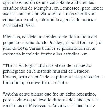
oprimió el botón de una consola de audio en los
MULTIMEDIA
VENEZUELA
NICARAGUA
ECONOMÍA
estudios Sun de Memphis, en Tennessee, para iniciar
PROGRAMAS TV
BRASIL
ENTRETENIMIENTO Y CULTURA
VIDEOS
ayer la transmisión vía satélite a más de mil 200
emisoras de radio, informó la agencia de noticias
RADIO
TECNOLOGÍA
FOTOGRAFÍA
EL MUNDO AL DÍA
Associated Press.
DIRECT
DEPORTES
AUDIOS
FORO INTERAMERICANO
AVANCE INFORMATIVO
Mientras, se vivía un ambiente de fiesta fuera del
DOCUMENTALES DE LA VOA
CIENCIA Y SALUD
VISIÓN 360
AUDIONOTICIAS
pequeño estudio donde Presley grabó el tema el 5 de
LAS CLAVES
BUENOS DÍAS AMÉRICA
julio de 1954. Varias bandas se presentaron en un
Learning English
escenario instalado frente a los estudios Sun.
PANORAMA
ESTADOS UNIDOS AL DÍA
SÍGANOS
EL MUNDO AL DÍA [RADIO]
"That's All Right" disfruta ahora de un puesto
privilegiado en la historia musical de Estados
FORO [RADIO]
Unidos, pero después de su primera interpretación le
DEPORTIVO INTERNACIONAL
tomó tiempo convertirse en éxito.
Idiomas
NOTA ECONÓMICA
"Mucha gente piensa que fue un éxito repentino,
ENTRETENIMIENTO
pero tuvimos que llevarlo durante dos años por las
carreteras de Mississippi, Arkansas, Tennessee y