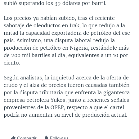
subió superando los 39 dólares por barril.
MULTIMEDIA
VENEZUELA
NICARAGUA
ECONOMÍA
PROGRAMAS TV
BRASIL
ENTRETENIMIENTO Y CULTURA
VIDEOS
Los precios ya habían subido, tras el reciente
sabotaje de oleoductos en Irak, lo que redujo a la
RADIO
TECNOLOGÍA
FOTOGRAFÍA
EL MUNDO AL DÍA
mitad la capacidad exportadora de petróleo del ese
DIRECT
DEPORTES
AUDIOS
FORO INTERAMERICANO
AVANCE INFORMATIVO
país. Asimismo, una disputa laboral redujo la
producción de petróleo en Nigeria, restándole más
DOCUMENTALES DE LA VOA
CIENCIA Y SALUD
VISIÓN 360
AUDIONOTICIAS
de 200 mil barriles al día, equivalentes a un 10 por
LAS CLAVES
BUENOS DÍAS AMÉRICA
ciento.
Learning English
PANORAMA
ESTADOS UNIDOS AL DÍA
Según analistas, la inquietud acerca de la oferta de
SÍGANOS
EL MUNDO AL DÍA [RADIO]
crudo y el alza de precios fueron causadas también
por la disputa tributaria que enfrenta la gigantesca
FORO [RADIO]
empresa petrolera Yukos, junto a recientes señales
DEPORTIVO INTERNACIONAL
provenientes de la OPEP, respecto a que el cartel
Idiomas
podría no aumentar su nivel de producción actual.
NOTA ECONÓMICA
ENTRETENIMIENTO
Compartir
Follow us