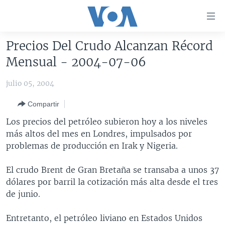
Enlaces
para
accesibilidad
Precios Del Crudo Alcanzan Récord
Salte
AMÉRICA DEL NORTE
Mensual - 2004-07-06
al
ELECCIONES EEUU 2024
EEUU
contenido
julio 05, 2004
principal
VOA VERIFICA
MÉXICO
ELECCIONES EEUU
Salte
Compartir
AMÉRICA LATINA
HAITÍ
VOTO DIVIDIDO
VOA VERIFICA UCRANIA/RUSIA
al
Los precios del petróleo subieron hoy a los niveles
navegador
CHINA EN AMÉRICA LATINA
VOA VERIFICA INMIGRACIÓN
ARGENTINA
más altos del mes en Londres, impulsados por
principal
CENTROAMÉRICA
VOA VERIFICA AMÉRICA LATINA
BOLIVIA
problemas de producción en Irak y Nigeria.
Salte
a
OTRAS SECCIONES
COLOMBIA
COSTA RICA
El crudo Brent de Gran Bretaña se transaba a unos 37
búsqueda
ESPECIALES DE LA VOA
CHILE
EL SALVADOR
INMIGRACIÓN
dólares por barril la cotización más alta desde el tres
de junio.
LIBERTAD DE PRENSA
PERÚ
GUATEMALA
LIBERTAD DE PRENSA
UCRANIA
ECUADOR
HONDURAS
MUNDO
Entretanto, el petróleo liviano en Estados Unidos