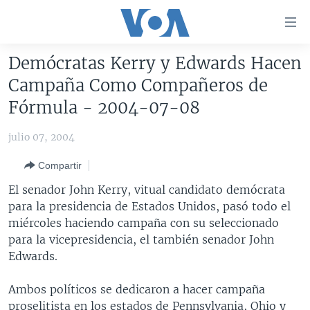
Enlaces
para
accesibilidad
Demócratas Kerry y Edwards Hacen
Salte
AMÉRICA DEL NORTE
Campaña Como Compañeros de
al
ELECCIONES EEUU 2024
EEUU
Fórmula - 2004-07-08
contenido
principal
VOA VERIFICA
MÉXICO
ELECCIONES EEUU
julio 07, 2004
Salte
AMÉRICA LATINA
HAITÍ
VOTO DIVIDIDO
VOA VERIFICA UCRANIA/RUSIA
al
Compartir
navegador
CHINA EN AMÉRICA LATINA
VOA VERIFICA INMIGRACIÓN
ARGENTINA
El senador John Kerry, vitual candidato demócrata
principal
CENTROAMÉRICA
VOA VERIFICA AMÉRICA LATINA
BOLIVIA
para la presidencia de Estados Unidos, pasó todo el
Salte
miércoles haciendo campaña con su seleccionado
a
OTRAS SECCIONES
COLOMBIA
COSTA RICA
para la vicepresidencia, el también senador John
búsqueda
ESPECIALES DE LA VOA
CHILE
EL SALVADOR
INMIGRACIÓN
Edwards.
LIBERTAD DE PRENSA
PERÚ
GUATEMALA
LIBERTAD DE PRENSA
Ambos políticos se dedicaron a hacer campaña
UCRANIA
ECUADOR
HONDURAS
MUNDO
proselitista en los estados de Pennsylvania, Ohio y