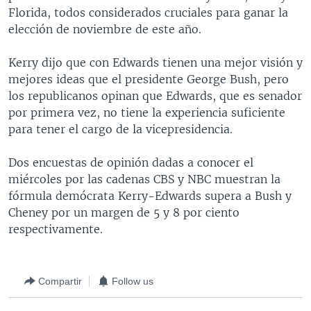
Florida, todos considerados cruciales para ganar la
MULTIMEDIA
VENEZUELA
NICARAGUA
ECONOMÍA
elección de noviembre de este año.
PROGRAMAS TV
BRASIL
ENTRETENIMIENTO Y CULTURA
VIDEOS
Kerry dijo que con Edwards tienen una mejor visión y
RADIO
TECNOLOGÍA
FOTOGRAFÍA
EL MUNDO AL DÍA
mejores ideas que el presidente George Bush, pero
DIRECT
DEPORTES
AUDIOS
FORO INTERAMERICANO
AVANCE INFORMATIVO
los republicanos opinan que Edwards, que es senador
por primera vez, no tiene la experiencia suficiente
DOCUMENTALES DE LA VOA
CIENCIA Y SALUD
VISIÓN 360
AUDIONOTICIAS
para tener el cargo de la vicepresidencia.
LAS CLAVES
BUENOS DÍAS AMÉRICA
Learning English
Dos encuestas de opinión dadas a conocer el
PANORAMA
ESTADOS UNIDOS AL DÍA
miércoles por las cadenas CBS y NBC muestran la
SÍGANOS
EL MUNDO AL DÍA [RADIO]
fórmula demócrata Kerry-Edwards supera a Bush y
Cheney por un margen de 5 y 8 por ciento
FORO [RADIO]
respectivamente.
DEPORTIVO INTERNACIONAL
Idiomas
NOTA ECONÓMICA
Compartir
Follow us
ENTRETENIMIENTO