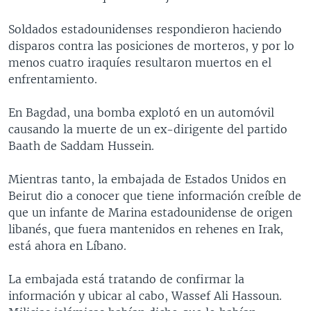
MULTIMEDIA
VENEZUELA
NICARAGUA
ECONOMÍA
Soldados estadounidenses respondieron haciendo
PROGRAMAS TV
BRASIL
ENTRETENIMIENTO Y CULTURA
VIDEOS
disparos contra las posiciones de morteros, y por lo
menos cuatro iraquíes resultaron muertos en el
RADIO
TECNOLOGÍA
FOTOGRAFÍA
EL MUNDO AL DÍA
enfrentamiento.
DIRECT
DEPORTES
AUDIOS
FORO INTERAMERICANO
AVANCE INFORMATIVO
En Bagdad, una bomba explotó en un automóvil
DOCUMENTALES DE LA VOA
CIENCIA Y SALUD
VISIÓN 360
AUDIONOTICIAS
causando la muerte de un ex-dirigente del partido
LAS CLAVES
BUENOS DÍAS AMÉRICA
Baath de Saddam Hussein.
Learning English
PANORAMA
ESTADOS UNIDOS AL DÍA
Mientras tanto, la embajada de Estados Unidos en
SÍGANOS
EL MUNDO AL DÍA [RADIO]
Beirut dio a conocer que tiene información creíble de
que un infante de Marina estadounidense de origen
FORO [RADIO]
libanés, que fuera mantenidos en rehenes en Irak,
DEPORTIVO INTERNACIONAL
está ahora en Líbano.
Idiomas
NOTA ECONÓMICA
La embajada está tratando de confirmar la
ENTRETENIMIENTO
información y ubicar al cabo, Wassef Ali Hassoun.