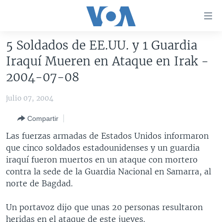
Enlaces
para
accesibilidad
5 Soldados de EE.UU. y 1 Guardia
Salte
AMÉRICA DEL NORTE
Iraquí Mueren en Ataque en Irak -
al
ELECCIONES EEUU 2024
EEUU
2004-07-08
contenido
principal
VOA VERIFICA
MÉXICO
ELECCIONES EEUU
julio 07, 2004
Salte
AMÉRICA LATINA
HAITÍ
VOTO DIVIDIDO
VOA VERIFICA UCRANIA/RUSIA
al
Compartir
navegador
CHINA EN AMÉRICA LATINA
VOA VERIFICA INMIGRACIÓN
ARGENTINA
Las fuerzas armadas de Estados Unidos informaron
principal
CENTROAMÉRICA
VOA VERIFICA AMÉRICA LATINA
BOLIVIA
que cinco soldados estadounidenses y un guardia
Salte
iraquí fueron muertos en un ataque con mortero
a
OTRAS SECCIONES
COLOMBIA
COSTA RICA
contra la sede de la Guardia Nacional en Samarra, al
búsqueda
ESPECIALES DE LA VOA
CHILE
EL SALVADOR
INMIGRACIÓN
norte de Bagdad.
LIBERTAD DE PRENSA
PERÚ
GUATEMALA
LIBERTAD DE PRENSA
Un portavoz dijo que unas 20 personas resultaron
UCRANIA
ECUADOR
HONDURAS
MUNDO
heridas en el ataque de este jueves.