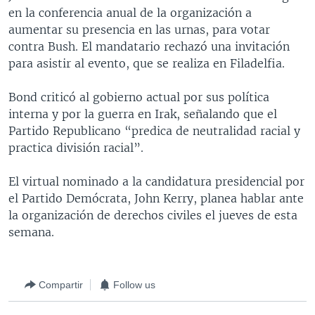
en la conferencia anual de la organización a
MULTIMEDIA
VENEZUELA
NICARAGUA
ECONOMÍA
aumentar su presencia en las urnas, para votar
PROGRAMAS TV
BRASIL
ENTRETENIMIENTO Y CULTURA
VIDEOS
contra Bush. El mandatario rechazó una invitación
para asistir al evento, que se realiza en Filadelfia.
RADIO
TECNOLOGÍA
FOTOGRAFÍA
EL MUNDO AL DÍA
DIRECT
DEPORTES
AUDIOS
FORO INTERAMERICANO
AVANCE INFORMATIVO
Bond criticó al gobierno actual por sus política
interna y por la guerra en Irak, señalando que el
DOCUMENTALES DE LA VOA
CIENCIA Y SALUD
VISIÓN 360
AUDIONOTICIAS
Partido Republicano “predica de neutralidad racial y
LAS CLAVES
BUENOS DÍAS AMÉRICA
practica división racial”.
Learning English
PANORAMA
ESTADOS UNIDOS AL DÍA
El virtual nominado a la candidatura presidencial por
SÍGANOS
EL MUNDO AL DÍA [RADIO]
el Partido Demócrata, John Kerry, planea hablar ante
la organización de derechos civiles el jueves de esta
FORO [RADIO]
semana.
DEPORTIVO INTERNACIONAL
Idiomas
NOTA ECONÓMICA
Compartir
Follow us
ENTRETENIMIENTO