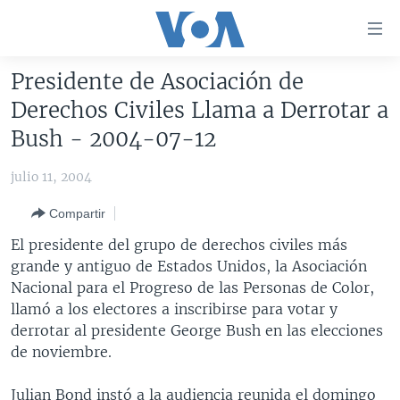
Enlaces
para
accesibilidad
Presidente de Asociación de
Salte
AMÉRICA DEL NORTE
Derechos Civiles Llama a Derrotar a
al
ELECCIONES EEUU 2024
EEUU
Bush - 2004-07-12
contenido
principal
VOA VERIFICA
MÉXICO
ELECCIONES EEUU
julio 11, 2004
Salte
AMÉRICA LATINA
HAITÍ
VOTO DIVIDIDO
VOA VERIFICA UCRANIA/RUSIA
al
Compartir
navegador
CHINA EN AMÉRICA LATINA
VOA VERIFICA INMIGRACIÓN
ARGENTINA
El presidente del grupo de derechos civiles más
principal
CENTROAMÉRICA
VOA VERIFICA AMÉRICA LATINA
BOLIVIA
grande y antiguo de Estados Unidos, la Asociación
Salte
Nacional para el Progreso de las Personas de Color,
a
OTRAS SECCIONES
COLOMBIA
COSTA RICA
llamó a los electores a inscribirse para votar y
búsqueda
ESPECIALES DE LA VOA
CHILE
EL SALVADOR
INMIGRACIÓN
derrotar al presidente George Bush en las elecciones
de noviembre.
LIBERTAD DE PRENSA
PERÚ
GUATEMALA
LIBERTAD DE PRENSA
UCRANIA
ECUADOR
HONDURAS
MUNDO
Julian Bond instó a la audiencia reunida el domingo