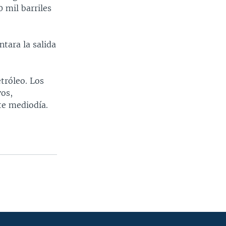
 mil barriles
tara la salida
tróleo. Los
vos,
te mediodía.