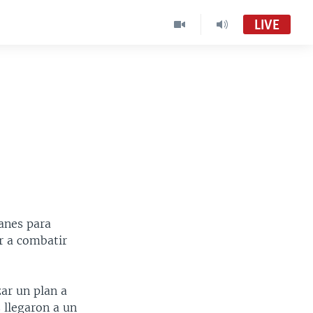
LIVE
anes para
r a combatir
zar un plan a
 llegaron a un