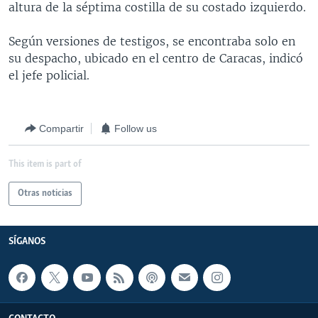
altura de la séptima costilla de su costado izquierdo.
MULTIMEDIA
VENEZUELA
NICARAGUA
ECONOMÍA
PROGRAMAS TV
BRASIL
ENTRETENIMIENTO Y CULTURA
VIDEOS
Según versiones de testigos, se encontraba solo en
su despacho, ubicado en el centro de Caracas, indicó
RADIO
TECNOLOGÍA
FOTOGRAFÍA
EL MUNDO AL DÍA
el jefe policial.
DIRECT
DEPORTES
AUDIOS
FORO INTERAMERICANO
AVANCE INFORMATIVO
DOCUMENTALES DE LA VOA
CIENCIA Y SALUD
VISIÓN 360
AUDIONOTICIAS
Compartir
Follow us
LAS CLAVES
BUENOS DÍAS AMÉRICA
Learning English
This item is part of
PANORAMA
ESTADOS UNIDOS AL DÍA
SÍGANOS
EL MUNDO AL DÍA [RADIO]
Otras noticias
FORO [RADIO]
SÍGANOS
DEPORTIVO INTERNACIONAL
Idiomas
NOTA ECONÓMICA
ENTRETENIMIENTO