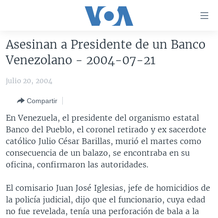
Enlaces
para
accesibilidad
Asesinan a Presidente de un Banco
Salte
AMÉRICA DEL NORTE
Venezolano - 2004-07-21
al
ELECCIONES EEUU 2024
EEUU
contenido
julio 20, 2004
principal
VOA VERIFICA
MÉXICO
ELECCIONES EEUU
Salte
Compartir
AMÉRICA LATINA
HAITÍ
VOTO DIVIDIDO
VOA VERIFICA UCRANIA/RUSIA
al
En Venezuela, el presidente del organismo estatal
navegador
CHINA EN AMÉRICA LATINA
VOA VERIFICA INMIGRACIÓN
ARGENTINA
Banco del Pueblo, el coronel retirado y ex sacerdote
principal
CENTROAMÉRICA
VOA VERIFICA AMÉRICA LATINA
BOLIVIA
católico Julio César Barillas, murió el martes como
Salte
consecuencia de un balazo, se encontraba en su
a
OTRAS SECCIONES
COLOMBIA
COSTA RICA
oficina, confirmaron las autoridades.
búsqueda
ESPECIALES DE LA VOA
CHILE
EL SALVADOR
INMIGRACIÓN
El comisario Juan José Iglesias, jefe de homicidios de
LIBERTAD DE PRENSA
PERÚ
GUATEMALA
LIBERTAD DE PRENSA
la policía judicial, dijo que el funcionario, cuya edad
UCRANIA
ECUADOR
HONDURAS
MUNDO
no fue revelada, tenía una perforación de bala a la