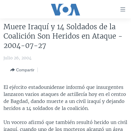
Enlaces
para
accesibilidad
Muere Iraquí y 14 Soldados de la
Salte
AMÉRICA DEL NORTE
Coalición Son Heridos en Ataque -
al
ELECCIONES EEUU 2024
EEUU
2004-07-27
contenido
principal
VOA VERIFICA
MÉXICO
ELECCIONES EEUU
julio 26, 2004
Salte
AMÉRICA LATINA
HAITÍ
VOTO DIVIDIDO
VOA VERIFICA UCRANIA/RUSIA
al
Compartir
navegador
CHINA EN AMÉRICA LATINA
VOA VERIFICA INMIGRACIÓN
ARGENTINA
principal
CENTROAMÉRICA
VOA VERIFICA AMÉRICA LATINA
BOLIVIA
El ejército estadounidense informó que insurgentes
Salte
lanzaron varios ataques de artillería hoy en el centro
a
OTRAS SECCIONES
COLOMBIA
COSTA RICA
de Bagdad, dando muerte a un civil iraquí y dejando
búsqueda
ESPECIALES DE LA VOA
CHILE
EL SALVADOR
INMIGRACIÓN
heridos a 14 soldados de la coalición.
LIBERTAD DE PRENSA
PERÚ
GUATEMALA
LIBERTAD DE PRENSA
Un vocero afirmó que también resultó herido un civil
UCRANIA
ECUADOR
HONDURAS
MUNDO
iraquí, cuando uno de los morteros alcanzó un área