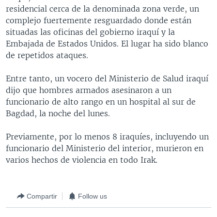
residencial cerca de la denominada zona verde, un
MULTIMEDIA
VENEZUELA
NICARAGUA
ECONOMÍA
complejo fuertemente resguardado donde están
PROGRAMAS TV
BRASIL
ENTRETENIMIENTO Y CULTURA
VIDEOS
situadas las oficinas del gobierno iraquí y la
Embajada de Estados Unidos. El lugar ha sido blanco
RADIO
TECNOLOGÍA
FOTOGRAFÍA
EL MUNDO AL DÍA
de repetidos ataques.
DIRECT
DEPORTES
AUDIOS
FORO INTERAMERICANO
AVANCE INFORMATIVO
Entre tanto, un vocero del Ministerio de Salud iraquí
DOCUMENTALES DE LA VOA
CIENCIA Y SALUD
VISIÓN 360
AUDIONOTICIAS
dijo que hombres armados asesinaron a un
LAS CLAVES
BUENOS DÍAS AMÉRICA
funcionario de alto rango en un hospital al sur de
Learning English
Bagdad, la noche del lunes.
PANORAMA
ESTADOS UNIDOS AL DÍA
SÍGANOS
EL MUNDO AL DÍA [RADIO]
Previamente, por lo menos 8 iraquíes, incluyendo un
funcionario del Ministerio del interior, murieron en
FORO [RADIO]
varios hechos de violencia en todo Irak.
DEPORTIVO INTERNACIONAL
Idiomas
NOTA ECONÓMICA
Compartir
Follow us
ENTRETENIMIENTO