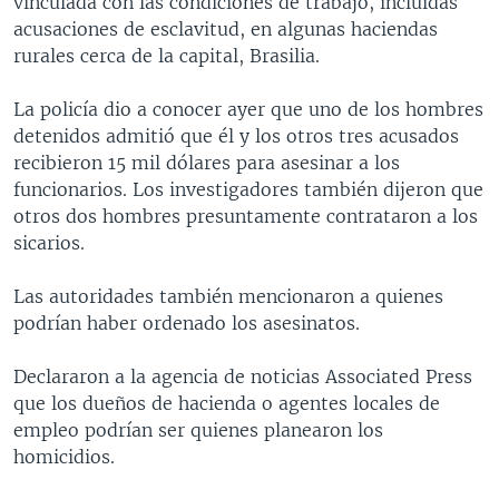
vinculada con las condiciones de trabajo, incluidas
MULTIMEDIA
VENEZUELA
NICARAGUA
ECONOMÍA
acusaciones de esclavitud, en algunas haciendas
rurales cerca de la capital, Brasilia.
PROGRAMAS TV
BRASIL
ENTRETENIMIENTO Y CULTURA
VIDEOS
RADIO
TECNOLOGÍA
FOTOGRAFÍA
EL MUNDO AL DÍA
La policía dio a conocer ayer que uno de los hombres
detenidos admitió que él y los otros tres acusados
DIRECT
DEPORTES
AUDIOS
FORO INTERAMERICANO
AVANCE INFORMATIVO
recibieron 15 mil dólares para asesinar a los
DOCUMENTALES DE LA VOA
CIENCIA Y SALUD
VISIÓN 360
AUDIONOTICIAS
funcionarios. Los investigadores también dijeron que
otros dos hombres presuntamente contrataron a los
LAS CLAVES
BUENOS DÍAS AMÉRICA
Learning English
sicarios.
PANORAMA
ESTADOS UNIDOS AL DÍA
Las autoridades también mencionaron a quienes
SÍGANOS
EL MUNDO AL DÍA [RADIO]
podrían haber ordenado los asesinatos.
FORO [RADIO]
Declararon a la agencia de noticias Associated Press
DEPORTIVO INTERNACIONAL
que los dueños de hacienda o agentes locales de
Idiomas
NOTA ECONÓMICA
empleo podrían ser quienes planearon los
homicidios.
ENTRETENIMIENTO