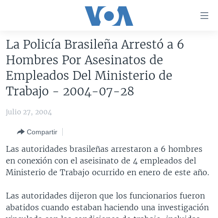
Enlaces
para
accesibilidad
La Policía Brasileña Arrestó a 6
Salte
AMÉRICA DEL NORTE
Hombres Por Asesinatos de
al
ELECCIONES EEUU 2024
EEUU
Empleados Del Ministerio de
contenido
principal
VOA VERIFICA
MÉXICO
ELECCIONES EEUU
Trabajo - 2004-07-28
Salte
AMÉRICA LATINA
HAITÍ
VOTO DIVIDIDO
VOA VERIFICA UCRANIA/RUSIA
al
julio 27, 2004
navegador
CHINA EN AMÉRICA LATINA
VOA VERIFICA INMIGRACIÓN
ARGENTINA
Compartir
principal
CENTROAMÉRICA
VOA VERIFICA AMÉRICA LATINA
BOLIVIA
Salte
Las autoridades brasileñas arrestaron a 6 hombres
a
OTRAS SECCIONES
COLOMBIA
COSTA RICA
en conexión con el aseisinato de 4 empleados del
búsqueda
Ministerio de Trabajo ocurrido en enero de este año.
ESPECIALES DE LA VOA
CHILE
EL SALVADOR
INMIGRACIÓN
LIBERTAD DE PRENSA
PERÚ
GUATEMALA
LIBERTAD DE PRENSA
Las autoridades dijeron que los funcionarios fueron
abatidos cuando estaban haciendo una investigación
UCRANIA
ECUADOR
HONDURAS
MUNDO